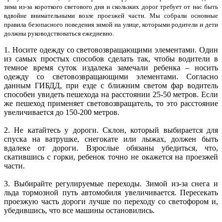
зима из-за короткого светового дня и скользких дорог требует от нас быть
вдвойне внимательными возле проезжей части. Мы собрали основные
правила безопасного поведения зимой на улице, которыми родители и дети
должны руководствоваться ежедневно.
1. Носите одежду со световозвращающими элементами. Один
из самых простых способов сделать так, чтобы водители в
темное время суток издалека замечали ребенка – носить
одежду со световозвращающими элементами. Согласно
данным ГИБДД, при езде с ближним светом фар водитель
способен увидеть пешехода на расстоянии 25-50 метров. Если
же пешеход применяет световозвращатель, то это расстояние
увеличивается до 150-200 метров.
2. Не катайтесь у дороги. Склон, который выбирается для
спуска на ватрушке, снегокате или лыжах, должен быть
вдалеке от дороги. Взрослые обязаны убедиться, что,
скатившись с горки, ребенок точно не окажется на проезжей
части.
3. Выбирайте регулируемые переходы. Зимой из-за снега и
льда тормозной путь автомобиля увеличивается. Пересекать
проезжую часть дороги лучше по переходу со светофором и,
убедившись, что все машины остановились.