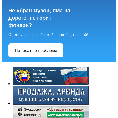
Не убран мусор, яма на
дороге, не горит
фонарь?
Столкнулись с проблемой — сообщите о ней!
Написать о проблеме