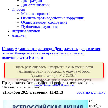
Для граждан
Для организаций
Опросы
Мнения горожан
Оценить противодействие коррупции
Общественное голосование
Публичные слушания
Витрина закупок
Амаркет
Начало
Администрация города
Департаменты, управления,
отделы
Департамент по вопросам семьи, опеки и
попечительства
Новости
Здесь размещалась информация о деятельности
Администрации городского округа «Город
Архангельск» до 31.12.2025.
Актуальная информация и новости находятся:
Продолжается Всероссийская профилактическая акция
https://arhcity.gosuslugi.ru/
"Безопасность детства"
21 ноября 2023 г. вторник, 11:42:53
обратно к списку
С 1
ноября