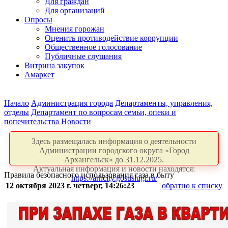
Для граждан
Для организаций
Опросы
Мнения горожан
Оценить противодействие коррупции
Общественное голосование
Публичные слушания
Витрина закупок
Амаркет
Начало
Администрация города
Департаменты, управления,
отделы
Департамент по вопросам семьи, опеки и
попечительства
Новости
Здесь размещалась информация о деятельности
Администрации городского округа «Город
Архангельск» до 31.12.2025.
Актуальная информация и новости находятся:
Правила безопасного использования газа в быту
https://arhcity.gosuslugi.ru/
12 октября 2023 г. четверг, 14:26:23
обратно к списку