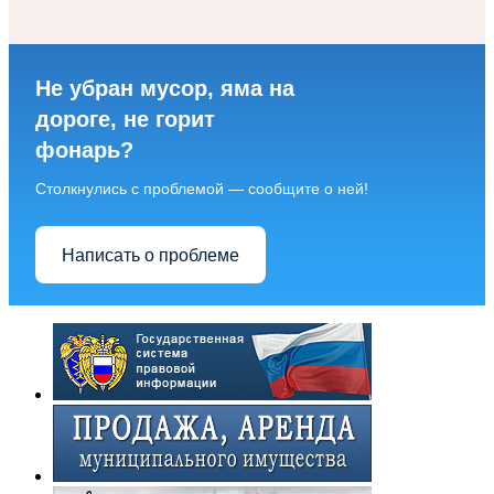
Не убран мусор, яма на
дороге, не горит
фонарь?
Столкнулись с проблемой — сообщите о ней!
Написать о проблеме