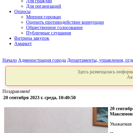
Для граждан
Для организаций
Опросы
Мнения горожан
Оценить противодействие коррупции
Общественное голосование
Публичные слушания
Витрина закупок
Амаркет
Начало
Администрация города
Департаменты, управления, от
Здесь размещалась информа
Ак
Поздравляем!
20 сентября 2023 г. среда, 10:40:50
20 сентяб
Максимо
Уважаемая