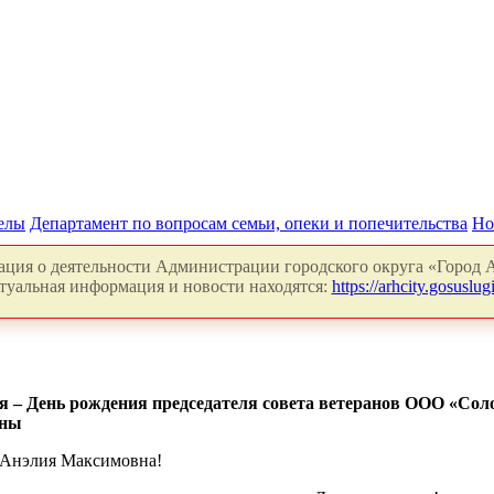
делы
Департамент по вопросам семьи, опеки и попечительства
Но
ция о деятельности Администрации городского округа «Город А
туальная информация и новости находятся:
https://arhcity.gosuslugi
ря ‒ День рождения председателя совета ветеранов ООО «С
вны
 Анэлия Максимовна!