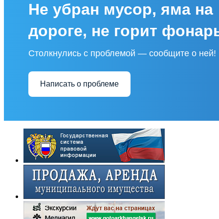
Не убран мусор, яма на
дороге, не горит фонар
Столкнулись с проблемой — сообщите о ней!
Написать о проблеме