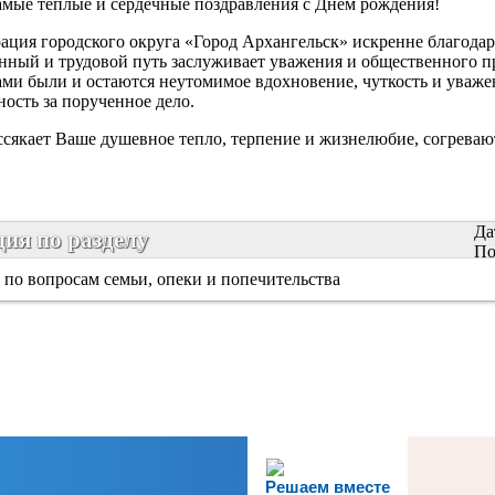
мые теплые и сердечные поздравления с Днем рождения!
ция городского округа «Город Архангельск» искренне благодари
ный и трудовой путь заслуживает уважения и общественного 
и были и остаются неутомимое вдохновение, чуткость и уважени
ность за порученное дело.
ссякает Ваше душевное тепло, терпение и жизнелюбие, согрева
Да
ия по разделу
По
 по вопросам семьи, опеки и попечительства
Решаем вместе