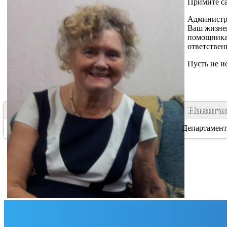
Примите са
Администра
Ваш жизнен
помощникам
ответствен
Пусть не и
Навигац
Департамент