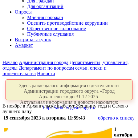
Для граждан
Для организаций
Опросы
Мнения горожан
Оценить противодействие коррупции
Общественное голосование
Публичные слушания
Витрина закупок
Амаркет
Начало
Администрация города
Департаменты, управления,
отделы
Департамент по вопросам семьи, опеки и
попечительства
Новости
Здесь размещалась информация о деятельности
Администрации городского округа «Город
Архангельск» до 31.12.2025.
Актуальная информация и новости находятся:
В ноябре в Архангельске выберут Женщину года и Самого
https://arhcity.gosuslugi.ru/
лучшего папу
19 сентября 2023 г. вторник, 11:59:43
обратно к списку
1
октября