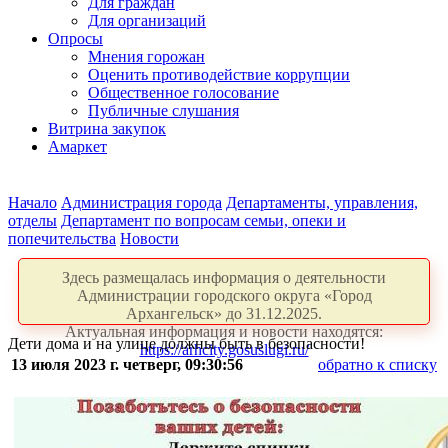
Для граждан
Для организаций
Опросы
Мнения горожан
Оценить противодействие коррупции
Общественное голосование
Публичные слушания
Витрина закупок
Амаркет
Начало
Администрация города
Департаменты, управления,
отделы
Департамент по вопросам семьи, опеки и
попечительства
Новости
Здесь размещалась информация о деятельности
Администрации городского округа «Город
Архангельск» до 31.12.2025.
Актуальная информация и новости находятся:
Дети дома и на улице должны быть в безопасности!
https://arhcity.gosuslugi.ru/
13 июля 2023 г. четверг, 09:30:56
обратно к списку