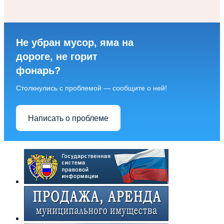
Не убран мусор, яма на
дороге, не горит
фонарь?
Столкнулись с проблемой — сообщите о ней!
Написать о проблеме