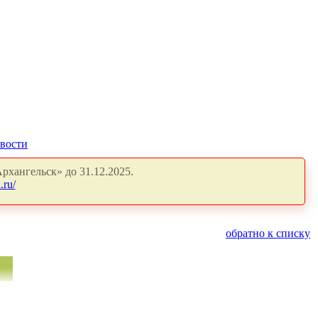
вости
рхангельск» до 31.12.2025.
.ru/
обратно к списку