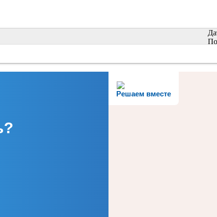
Да
По
Решаем вместе
ь?