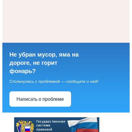
Не убран мусор, яма на
дороге, не горит
фонарь?
Столкнулись с проблемой — сообщите о ней!
Написать о проблеме