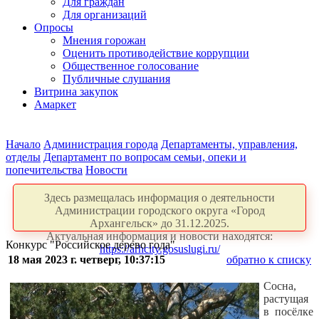
Для граждан
Для организаций
Опросы
Мнения горожан
Оценить противодействие коррупции
Общественное голосование
Публичные слушания
Витрина закупок
Амаркет
Начало
Администрация города
Департаменты, управления,
отделы
Департамент по вопросам семьи, опеки и
попечительства
Новости
Здесь размещалась информация о деятельности
Администрации городского округа «Город
Архангельск» до 31.12.2025.
Актуальная информация и новости находятся:
Конкурс "Российское дерево года"
https://arhcity.gosuslugi.ru/
18 мая 2023 г. четверг, 10:37:15
обратно к списку
Сосна,
растущая
в посёлке