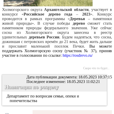
Холмогорского округа
Архангельской
области
, участвует в
конкурсе «
Российское
дерево
года
–
2023
». Конкурс
проводится в рамках программы «
Деревья
– памятники
живой природы».
В случае победы
дерево
сможет стать
памятником природы федерального значения. Уже сейчас
сосна из Холмогорского округа занесена в реестр
удивительных
деревьев
России
. Будем надеяться, что сосна,
дожившая с петровских времён до 21 века, будет жить дальше
и прославит маленький поселок Печки.
Вы можете
поддержать Холмогорскую сосну (участник № 37), приняв
участие в голосовании по ссылке:
https://rosdrevo.ru/
Скоро что то будет...
Дата публикации документа: 18.05.2023 10:37:15
Последнее изменение: 18.05.2023 11:02:21
Навигация по разделу
Департамент по вопросам семьи, опеки и
попечительства