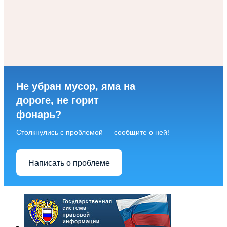
Не убран мусор, яма на
дороге, не горит
фонарь?
Столкнулись с проблемой — сообщите о ней!
Написать о проблеме