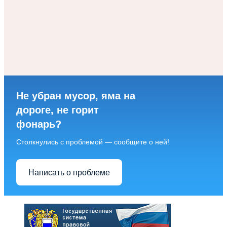
Не убран мусор, яма на
дороге, не горит
фонарь?
Столкнулись с проблемой — сообщите о ней!
Написать о проблеме