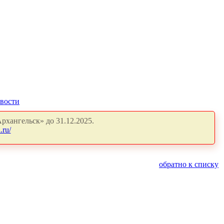
вости
рхангельск» до 31.12.2025.
.ru/
обратно к списку