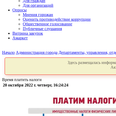
Для граждан
Для организаций
Опросы
Мнения горожан
Оценить противодействие коррупции
Общественное голосование
Публичные слушания
Витрина закупок
Амаркет
Начало
Администрация города
Департаменты, управления, от
Здесь размещалась информа
Ак
Время платить налоги
20 октября 2022 г. четверг, 16:24:24