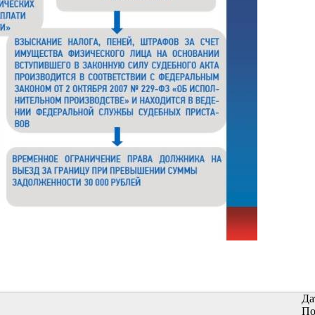
Да
По