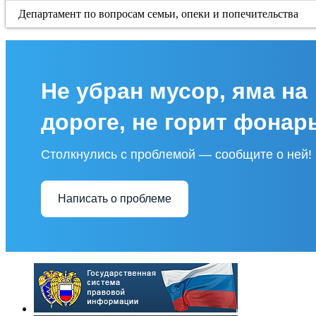
Департамент по вопросам семьи, опеки и попечительства
Не убран мусор, яма на
дороге, не горит фонар
Столкнулись с проблемой — сообщите о ней!
Написать о проблеме