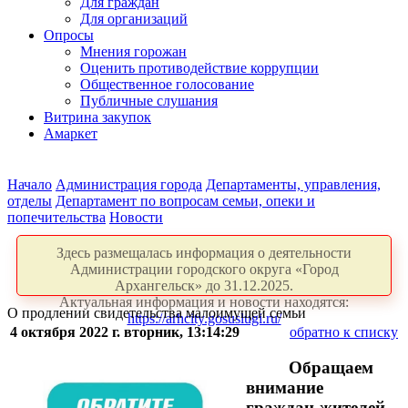
Для граждан
Для организаций
Опросы
Мнения горожан
Оценить противодействие коррупции
Общественное голосование
Публичные слушания
Витрина закупок
Амаркет
Начало
Администрация города
Департаменты, управления,
отделы
Департамент по вопросам семьи, опеки и
попечительства
Новости
Здесь размещалась информация о деятельности
Администрации городского округа «Город
Архангельск» до 31.12.2025.
Актуальная информация и новости находятся:
О продлении свидетельства малоимущей семьи
https://arhcity.gosuslugi.ru/
4 октября 2022 г. вторник, 13:14:29
обратно к списку
Обращаем
внимание
граждан-жителей