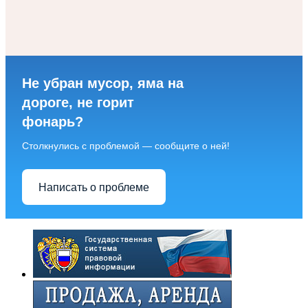
Не убран мусор, яма на
дороге, не горит
фонарь?
Столкнулись с проблемой — сообщите о ней!
Написать о проблеме