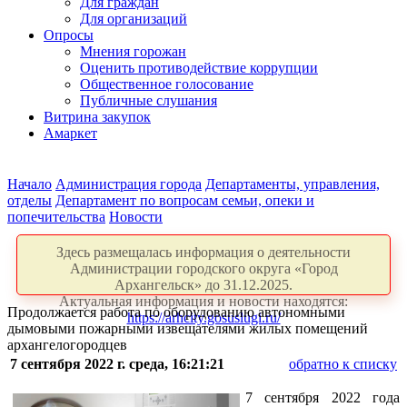
Для граждан
Для организаций
Опросы
Мнения горожан
Оценить противодействие коррупции
Общественное голосование
Публичные слушания
Витрина закупок
Амаркет
Начало
Администрация города
Департаменты, управления,
отделы
Департамент по вопросам семьи, опеки и
попечительства
Новости
Здесь размещалась информация о деятельности
Администрации городского округа «Город
Архангельск» до 31.12.2025.
Актуальная информация и новости находятся:
Продолжается работа по оборудованию автономными
https://arhcity.gosuslugi.ru/
дымовыми пожарными извещателями жилых помещений
архангелогородцев
7 сентября 2022 г. среда, 16:21:21
обратно к списку
7 сентября 2022 года