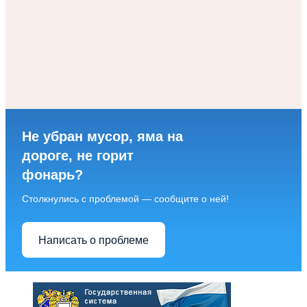
Не убран мусор, яма на
дороге, не горит
фонарь?
Столкнулись с проблемой — сообщите о ней!
Написать о проблеме