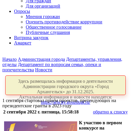
Для граждан
Для организаций
Опросы
Мнения горожан
Оценить противодействие коррупции
Общественное голосование
Публичные слушания
Витрина закупок
Амаркет
Начало
Администрация города
Департаменты, управления,
отделы
Департамент по вопросам семьи, опеки и
попечительства
Новости
Здесь размещалась информация о деятельности
Администрации городского округа «Город
Архангельск» до 31.12.2025.
Актуальная информация и новости находятся:
1 сентября стартовал прием проектов, претендующих на
https://arhcity.gosuslugi.ru/
президентские гранты в 2023 году
2 сентября 2022 г. пятница, 15:58:18
обратно к списку
К участию в первом
конкурсе на