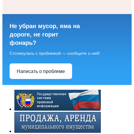
Не убран мусор, яма на
дороге, не горит
фонарь?
Столкнулись с проблемой — сообщите о ней!
Написать о проблеме