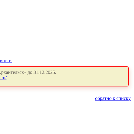
вости
рхангельск» до 31.12.2025.
.ru/
обратно к списку