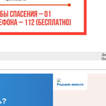
Да
По
Решаем вместе
ь?