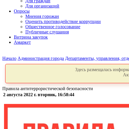
Для граждан
Для организаций
Опросы
Мнения горожан
Оценить противодействие коррупции
Общественное голосование
Публичные слушания
Витрина закупок
Амаркет
Начало
Администрация города
Департаменты, управления, от
Здесь размещалась информа
Ак
Правила антитеррористической безопасности
2 августа 2022 г. вторник, 16:58:44