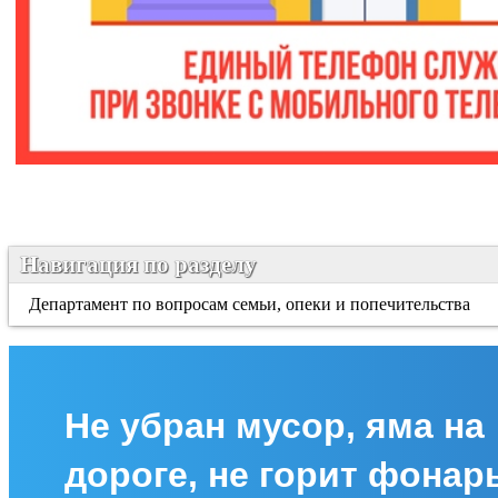
Навигация по разделу
Департамент по вопросам семьи, опеки и попечительства
Не убран мусор, яма на
дороге, не горит фонар