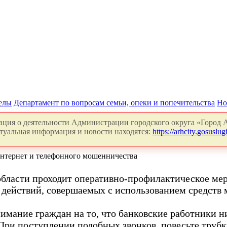
делы
Департамент по вопросам семьи, опеки и попечительства
Но
ция о деятельности Администрации городского округа «Город А
туальная информация и новости находятся:
https://arhcity.gosuslugi
интернет и телефонного мошенничества
области проходит оперативно-профилактическое ме
ействий, совершаемых с использованием средств м
имание граждан на то, что банковские работники н
ри поступлении подобных звонков, повесьте трубку