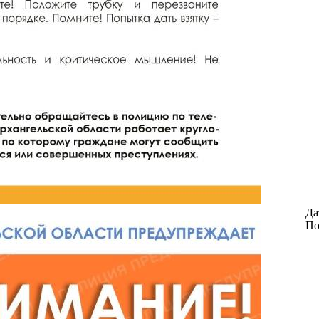
Да
По