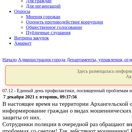
Для граждан
Для организаций
Опросы
Мнения горожан
Оценить противодействие коррупции
Общественное голосование
Публичные слушания
Витрина закупок
Амаркет
Начало
Администрация города
Департаменты, управления, от
Здесь размещалась информа
Ак
07.12 - Единый день профилактики, посвященный проблемам 
7 декабря 2021 г. вторник, 09:37:56
В настоящее время на территории Архангельской 
информирование граждан о видах мошеннических д
защиты от них.
Сотрудники полиции в очередной раз обращают вн
проблемах со счетом! Так действуют мошенники! П