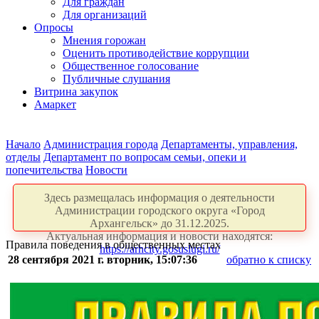
Для граждан
Для организаций
Опросы
Мнения горожан
Оценить противодействие коррупции
Общественное голосование
Публичные слушания
Витрина закупок
Амаркет
Начало
Администрация города
Департаменты, управления,
отделы
Департамент по вопросам семьи, опеки и
попечительства
Новости
Здесь размещалась информация о деятельности
Администрации городского округа «Город
Архангельск» до 31.12.2025.
Актуальная информация и новости находятся:
Правила поведения в общественных местах
https://arhcity.gosuslugi.ru/
28 сентября 2021 г. вторник, 15:07:36
обратно к списку