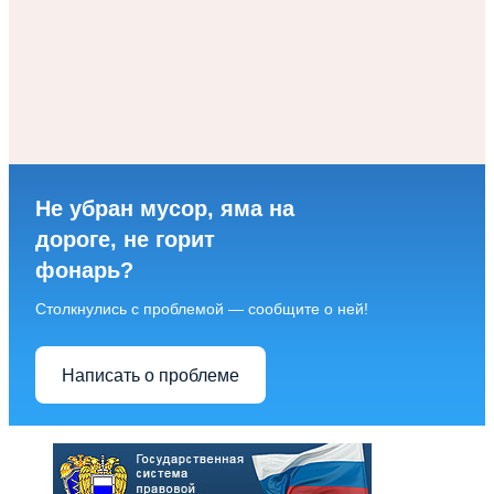
Не убран мусор, яма на
дороге, не горит
фонарь?
Столкнулись с проблемой — сообщите о ней!
Написать о проблеме