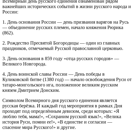
Всемирный день русского единения ознаменован рядом
важнейших исторических событий в жизни русского народа и
России:
1. День основания России — день призвания варягов на Русь
— объединение русских племен, начало княжения Рюрика
(862).
2. Рождество Пресвятой Богородицы — один из главных
праздников, отмечаемый Русской православной церковью.
3. День основания в 859 году «отца русских городов» —
Великого Новгорода.
4. День воинской славы России — День победы в
Куликовской битве (1380 год) — начало освобождения Руси от
татаро-монгольского ига, положенное великим русским
князем Дмитрием Донским.
Символом Всемирного дня русского единения является
русская берёзка. И каждый год мероприятия в рамках Дня
проходят под определённым девизом, среди которых: «Я
люблю тебя, мама!», «Сохраним русский язык!», «Велика
история Руси, помни ее!», «В единстве и согласии —
спасение мира Русского!» и другие.