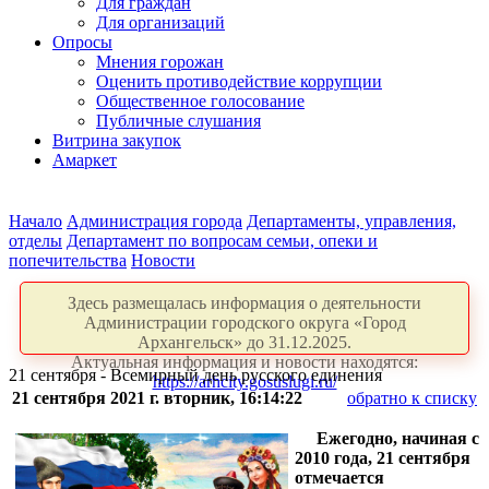
Для граждан
Для организаций
Опросы
Мнения горожан
Оценить противодействие коррупции
Общественное голосование
Публичные слушания
Витрина закупок
Амаркет
Начало
Администрация города
Департаменты, управления,
отделы
Департамент по вопросам семьи, опеки и
попечительства
Новости
Здесь размещалась информация о деятельности
Администрации городского округа «Город
Архангельск» до 31.12.2025.
Актуальная информация и новости находятся:
21 сентября - Всемирный день русского единения
https://arhcity.gosuslugi.ru/
21 сентября 2021 г. вторник, 16:14:22
обратно к списку
Ежегодно, начиная с
2010 года, 21 сентября
отмечается