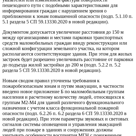
пешеходного пути с подобными характеристиками для
информирования граждан с нарушением зрения о
приближении к зонам повышенной опасности (подп. 5.1.10 п.
5.1 раздела 5 СП 59.13330.2020 в новой редакции).
Документом допускается увеличение расстояния до 150 м
между организациями и местами парковки транспортных
средств маломобильных граждан ввиду реконструкции или
сложной конфигурации земельного участка, на котором
располагаются соответствующие здания. При этом для жилых
застроек будет разрешено увеличивать расстояние от парковки
до подъезда жилой застройки до 200 м (подп. 5.2.2 п. 5.2
раздела 5 СП 59.13330.2020 в новой редакции).
Новым сводом правил уточнены требования к
пожаробезопасным зонам и путям эвакуации, в частности
введено новое приложение Б по маломобильным группам
населения и расчетному количеству людей, относящихся к
группам М2-М4 для зданий различного функционального
назначения с учетом класса функциональной пожарной
опасности (подп. 6.2.26 п. 6.2 раздела 6 СП 59.13330.2020 в
новой редакции). При этом параметры звуковых и световых
сигналов системы оповещения и управления эвакуацией
людей при пожаре в зданиях и сооружениях должны
учитывать особенности восприятия МГН с пониженным