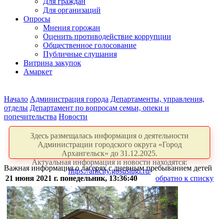
Для граждан
Для организаций
Опросы
Мнения горожан
Оценить противодействие коррупции
Общественное голосование
Публичные слушания
Витрина закупок
Амаркет
Начало
Администрация города
Департаменты, управления,
отделы
Департамент по вопросам семьи, опеки и
попечительства
Новости
Здесь размещалась информация о деятельности
Администрации городского округа «Город
Архангельск» до 31.12.2025.
Актуальная информация и новости находятся:
Важная информация о лагерях с дневным пребыванием детей
https://arhcity.gosuslugi.ru/
21 июня 2021 г. понедельник, 13:36:40
обратно к списку