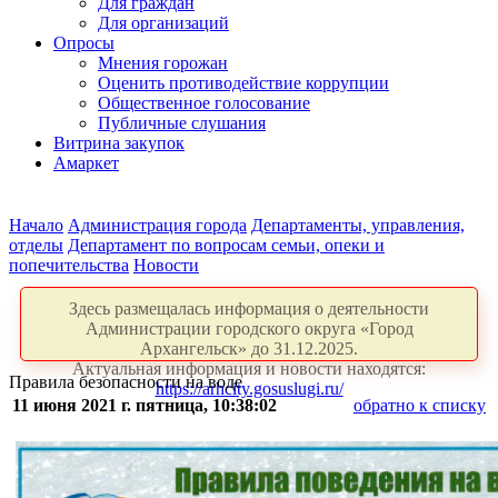
Для граждан
Для организаций
Опросы
Мнения горожан
Оценить противодействие коррупции
Общественное голосование
Публичные слушания
Витрина закупок
Амаркет
Начало
Администрация города
Департаменты, управления,
отделы
Департамент по вопросам семьи, опеки и
попечительства
Новости
Здесь размещалась информация о деятельности
Администрации городского округа «Город
Архангельск» до 31.12.2025.
Актуальная информация и новости находятся:
Правила безопасности на воде
https://arhcity.gosuslugi.ru/
11 июня 2021 г. пятница, 10:38:02
обратно к списку