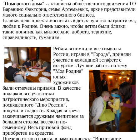
"Поморского дома" - активисты общественного движения ТО
Варавино-Фактория, семья Артемьевых, яркие представители
малого социально ответственного бизнеса.
Главная цель проекта-воспитать в детях чувство патриотизма,
любви к Родине. Очень важно, чтобы детям были близки
такие понятия, как милосердие, доброта, терпение,
справедливость, гуманизм.
Ребята вспомнили все символы
России, играли в "Города", приняли
участие в командной эстафете с
йогуртом. Лучшие работы
на тему
"Моя Родина"
юных
художников
были отмечены призами. В качестве
подарков все участники
патриотического мероприятия,
посвященного "Дню России",
получили сладости. Каждая встреча
заканчивается дружным чаепитием за
большим столом, весело и по-
семейному. Весь призовой фонд
приобретен на средства
Президентского гранта, в рамках проекта "Воспитание