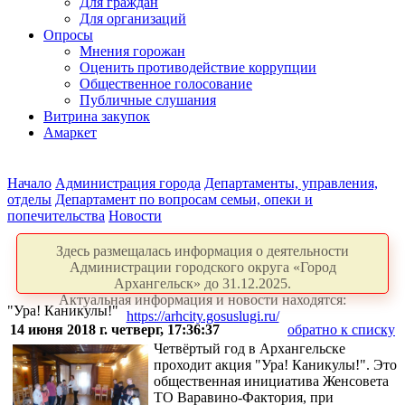
Для граждан
Для организаций
Опросы
Мнения горожан
Оценить противодействие коррупции
Общественное голосование
Публичные слушания
Витрина закупок
Амаркет
Начало
Администрация города
Департаменты, управления,
отделы
Департамент по вопросам семьи, опеки и
попечительства
Новости
Здесь размещалась информация о деятельности
Администрации городского округа «Город
Архангельск» до 31.12.2025.
Актуальная информация и новости находятся:
"Ура! Каникулы!"
https://arhcity.gosuslugi.ru/
14 июня 2018 г. четверг, 17:36:37
обратно к списку
Четвёртый год в Архангельске
проходит акция "Ура! Каникулы!". Это
общественная инициатива Женсовета
ТО Варавино-Фактория,
при