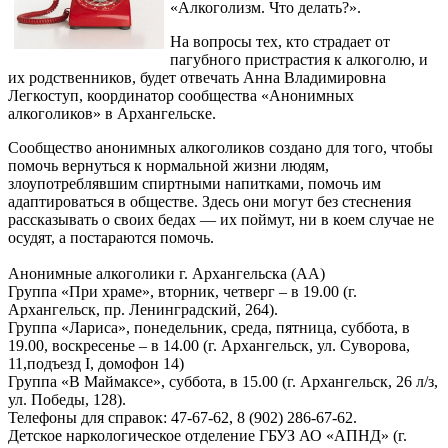
«Алкоголизм. Что делать?».
На вопросы тех, кто страдает от
пагубного пристрастия к алкоголю, и
их родственников, будет отвечать Анна Владимировна
Легкоступ, координатор сообщества «Анонимных
алкоголиков» в Архангельске.
Сообщество анонимных алкоголиков создано для того, чтобы
помочь вернуться к нормальной жизни людям,
злоупотреблявшим спиртными напитками, помочь им
адаптироваться в обществе. Здесь они могут без стеснения
рассказывать о своих бедах — их поймут, ни в коем случае не
осудят, а постараются помочь.
Анонимные алкоголики г. Архангельска (АА)
Группа «При храме», вторник, четверг – в 19.00 (г.
Архангельск, пр. Ленинградский, 264).
Группа «Лариса», понедельник, среда, пятница, суббота, в
19.00, воскресенье – в 14.00 (г. Архангельск, ул. Суворова,
11,подъезд I, домофон 14)
Группа «В Маймаксе», суббота, в 15.00 (г. Архангельск, 26 л/з,
ул. Победы, 128).
Телефоны для справок: 47-67-62, 8 (902) 286-67-62.
Детское наркологическое отделение ГБУЗ АО «АПНД» (г.