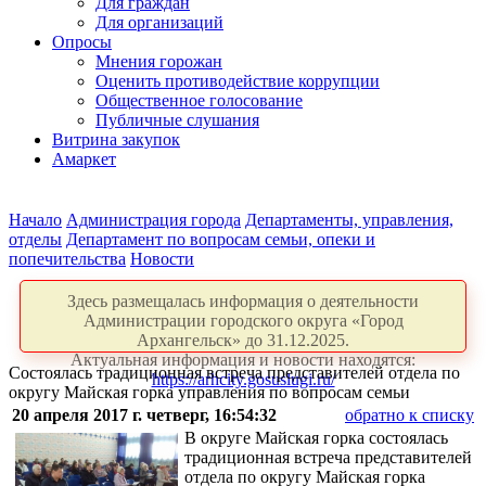
Для граждан
Для организаций
Опросы
Мнения горожан
Оценить противодействие коррупции
Общественное голосование
Публичные слушания
Витрина закупок
Амаркет
Начало
Администрация города
Департаменты, управления,
отделы
Департамент по вопросам семьи, опеки и
попечительства
Новости
Здесь размещалась информация о деятельности
Администрации городского округа «Город
Архангельск» до 31.12.2025.
Актуальная информация и новости находятся:
Состоялась традиционная встреча представителей отдела по
https://arhcity.gosuslugi.ru/
округу Майская горка управления по вопросам семьи
20 апреля 2017 г. четверг, 16:54:32
обратно к списку
В округе Майская горка состоялась
традиционная встреча представителей
отдела по округу Майская горка