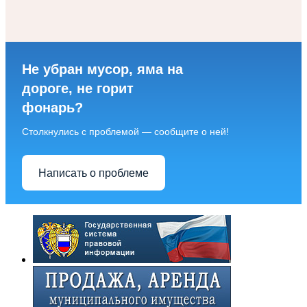
Не убран мусор, яма на
дороге, не горит
фонарь?
Столкнулись с проблемой — сообщите о ней!
Написать о проблеме