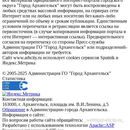
Все материалы официального Интернет-портала городского
округа "Город Архангельск" могут быть воспроизведены в
любых средствах массовой информации, на серверах сети
Интернет или на любых иных носителях без каких-либо
ограничений по объему и срокам публикации. Единственным
условием перепечатки и ретрансляции является ссылка на
первоисточник (в случае копирования информации портала в
сети Интернет — интерактивная ссылка). Предварительного
согласия на перепечатку со стороны Пресс-службы
Администрации ГО "Город Архангельск" или подразделений-
авторов информации не требуется.
Сайт www.arhcity.ru использует cookies сервисов Sputnik и
Яндекс.Метрика
© 2005-2025 Администрация ГО "Город Архангельск"
Статистика
Контактная информация:
163000, г. Архангельск, площадь им. В.И.Ленина, д.5
Обращение
в Администрацию города Архангельска.
Информация о сайте:
По вопросам работы сайта обращайтесь:
_webhlp@arhcity.ru_
Разработано с использованием технологии
Apache::ASP