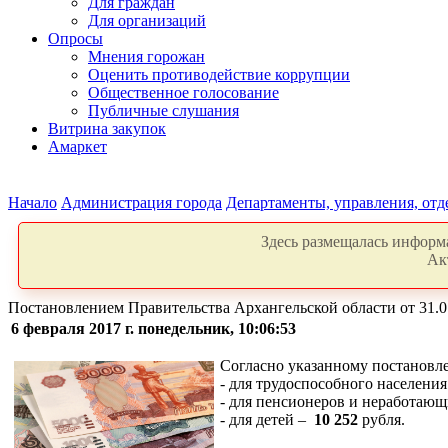
Для граждан
Для организаций
Опросы
Мнения горожан
Оценить противодействие коррупции
Общественное голосование
Публичные слушания
Витрина закупок
Амаркет
Начало
Администрация города
Департаменты, управления, от
Здесь размещалась информа
Ак
Постановлением Правительства Архангельской области от 31.0
6 февраля 2017 г. понедельник, 10:06:53
Согласно указанному постановл
- для трудоспособного населени
- для пенсионеров и неработающи
- для детей –
10 252
рубля.