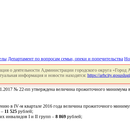
делы
Департамент по вопросам семьи, опеки и попечительства
Но
ция о деятельности Администрации городского округа «Город А
туальная информация и новости находятся:
https://arhcity.gosuslugi
1.2017 № 22-пп утверждена величина прожиточного минимума в А
ению в
I
V
-м квартале 2016 года величина прожиточного минимум
я –
11 525
рублей;
х инвалидов I и II групп –
8 869
рублей;