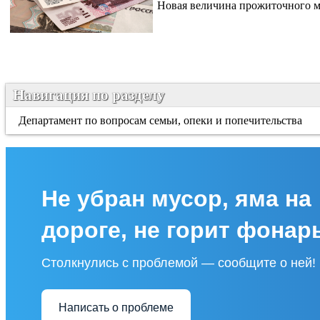
Новая величина прожиточного 
Навигация по разделу
Департамент по вопросам семьи, опеки и попечительства
Не убран мусор, яма на
дороге, не горит фонар
Столкнулись с проблемой — сообщите о ней!
Написать о проблеме