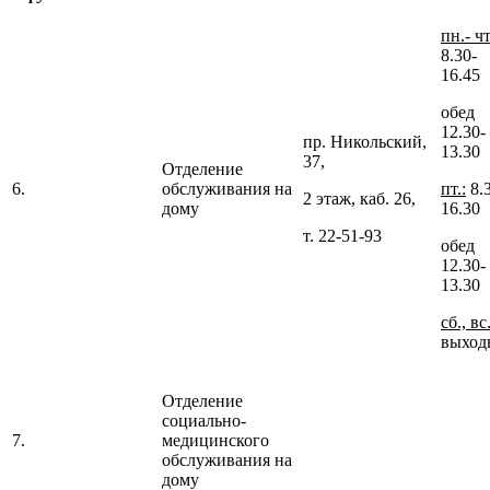
пн.- чт
8.30-
16.45
обед
12.30-
пр. Никольский,
13.30
37,
Отделение
6.
обслуживания на
пт.:
8.
2 этаж, каб. 26,
дому
16.30
т. 22-51-93
обед
12.30-
13.30
сб., вс
выход
Отделение
социально-
7.
медицинского
обслуживания на
дому