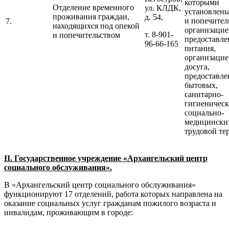
которыми
Отделение временного
ул. КЛДК,
установлены
проживания граждан,
д. 54,
и попечитель
7.
находящихся под опекой
организацие
т. 8-901-
и попечительством
предоставл
96-66-165
питания,
организаци
досуга,
предоставл
бытовых,
санитарно-
гигиеническ
социально-
медицинских
трудовой те
II
. Государственное учреждение «Архангельский центр
социального обслуживания».
В «Архангельский центр социального обслуживания»
функционируют 17 отделений, работа которых направлена на
оказание социальных услуг гражданам пожилого возраста и
инвалидам, проживающим в городе: