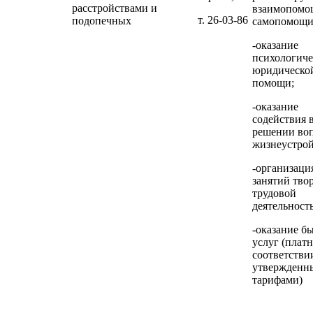
расстройствами и
взаимопомо
т. 26-03-86
подопечных
самопомощи
-оказание
психологиче
юридическо
помощи;
-оказание
содействия 
решении во
жизнеустрой
-организаци
занятий тво
трудовой
деятельност
-оказание б
услуг (платн
соответстви
утвержденн
тарифами)