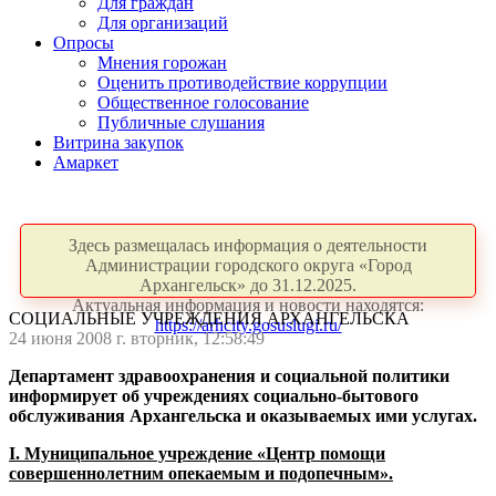
Для граждан
Для организаций
Опросы
Мнения горожан
Оценить противодействие коррупции
Общественное голосование
Публичные слушания
Витрина закупок
Амаркет
Здесь размещалась информация о деятельности
Администрации городского округа «Город
Архангельск» до 31.12.2025.
Актуальная информация и новости находятся:
СОЦИАЛЬНЫЕ УЧРЕЖДЕНИЯ АРХАНГЕЛЬСКА
https://arhcity.gosuslugi.ru/
24 июня 2008 г. вторник, 12:58:49
Департамент здравоохранения и социальной политики
информирует об учреждениях социально-бытового
обслуживания Архангельска и оказываемых ими услугах.
I
.
Муниципальное учреждение «Центр помощи
совершеннолетним опекаемым и подопечным».