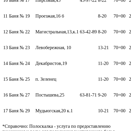
10
Баня № 17
Пирсовая,45
45-97-22
8-22
70=00
11
Баня № 19
Проезжая,16 б
8-20
70=00
12
Баня № 22
Магистральная,13,к.1
63-42-89
8-20
70=00
13
Баня № 23
Левобережная, 10
13-21
70=00
14
Баня № 24
Декабристов,19
11-20
70=00
15
Баня № 25
п. Зеленец
11-20
70=00
16
Баня № 27
Постышева,25
63-81-71
9-20
70=00
17
Баня № 29
Мудьюгская,20 к.1
10-21
70=00
*Справочно: Полоскалка - услуга по предоставлению