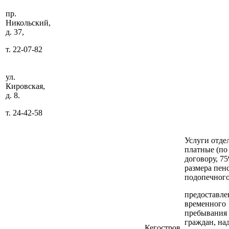
пр.
Никольский,
д. 37,
т. 22-07-82
ул.
Кировская,
д. 8.
т. 24-42-58
Услуги отде
платные (по
договору, 7
размера пен
подопечного
предоставле
временного
пребывания 
граждан, на
Кегостров,