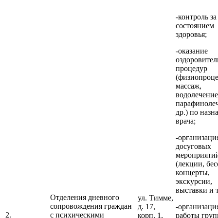
-контроль за
состоянием
здоровья;
-оказание
оздоровите
процедур
(физиопроц
массаж,
водолечение
парафиноле
др.) по наз
врача;
-организаци
досуговых
мероприяти
(лекции, бес
концерты,
экскурсии,
выставки и т.
Отделения дневного
ул. Тимме,
сопровождения граждан
д. 17,
-организаци
2.
с психическими
корп. 1,
работы груп