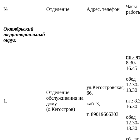
Часы
№
Отделение
Адрес, телефон
работ
Октябрьский
территориальный
округ:
пн.- чт
8.30-
16.45
обед
12.30-
ул.Кегостровская,
13.30
Отделение
66,
обслуживания на
1.
пт.:
8.
дому
каб. 3,
16.30
(о.Кегостров)
т. 89019666303
обед
12.30-
13.30
сб., вс