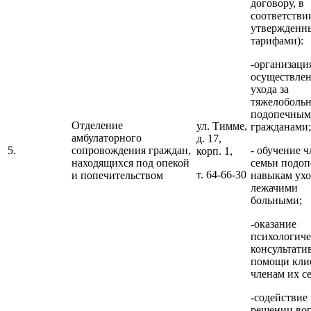
договору, в
соответстви
утвержденн
тарифами):
-организаци
осуществле
ухода за
тяжелоболь
подопечны
Отделение
ул. Тимме,
гражданами;
амбулаторного
д. 17,
5.
сопровождения граждан,
- обучение 
корп. 1,
находящихся под опекой
семьи подоп
т. 64-66-30
и попечительством
навыкам ухо
лежачими
больными;
-оказание
психологиче
консультати
помощи кли
членам их с
-содействие 
решении во