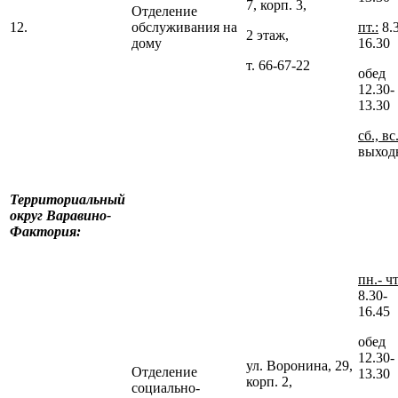
7, корп. 3,
Отделение
12.
обслуживания на
пт.:
8.
2 этаж,
дому
16.30
т. 66-67-22
обед
12.30-
13.30
сб., вс
выход
Территориальный
округ Варавино-
Фактория:
пн.- чт
8.30-
16.45
обед
12.30-
ул. Воронина, 29,
Отделение
13.30
корп. 2,
социально-