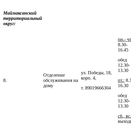
Маймаксанский
территориальный
округ:
пн.- чт
8.30-
16.45
обед
12.30-
13.30
ул. Победы, 18,
Отделение
корп. 4,
8.
обслуживания на
пт.:
8.
дому
16.30
т. 89019666304
обед
12.30-
13.30
сб., вс
выход