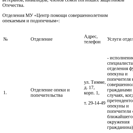
Отечества.
Отделения МУ «Центр помощи совершеннолетним
опекаемым и подопечным»:
Адрес,
№
Отделение
Услуги отде
телефон
- исполнени
специалист
отделения 
опекуна и
попечителя 
ул. Тимме,
совершенно
д. 17,
Отделение опеки и
гражданами 
1.
корп. 1,
попечительства
случаях, ког
претенденто
т. 29-14-49
опекуны и
попечители 
ближайшего
окружения
гражданина)