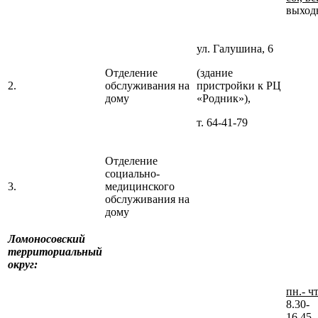
выход
ул. Галушина, 6
Отделение
(здание
2.
обслуживания на
пристройки к РЦ
дому
«Родник»),
т. 64-41-79
Отделение
социально-
3.
медицинского
обслуживания на
дому
Ломоносовский
территориальный
округ:
пн.- чт
8.30-
16.45