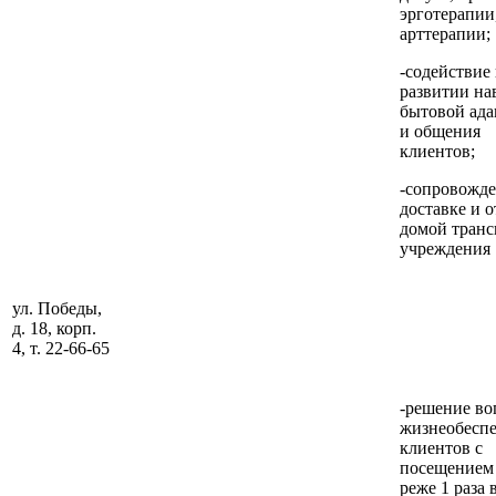
эрготерапии
арттерапии;
-содействие 
развитии на
бытовой ад
и общения
клиентов;
-сопровожде
доставке и 
домой тран
учреждения
ул. Победы,
д. 18, корп.
4, т. 22-66-65
-решение во
жизнеобесп
клиентов с
посещением 
реже 1 раза 