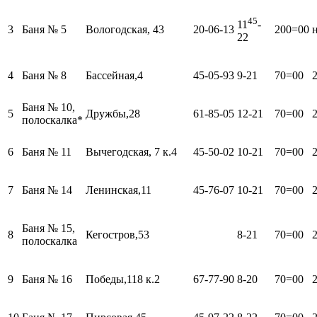
45
11
-
3
Баня № 5
Вологодская, 43
20-06-13
200=00
22
4
Баня № 8
Бассейная,4
45-05-93
9-21
70=00
Баня № 10,
5
Дружбы,28
61-85-05
12-21
70=00
полоскалка*
6
Баня № 11
Вычегодская, 7 к.4
45-50-02
10-21
70=00
7
Баня № 14
Ленинская,11
45-76-07
10-21
70=00
Баня № 15,
8
Кегостров,53
8-21
70=00
полоскалка
9
Баня № 16
Победы,118 к.2
67-77-90
8-20
70=00