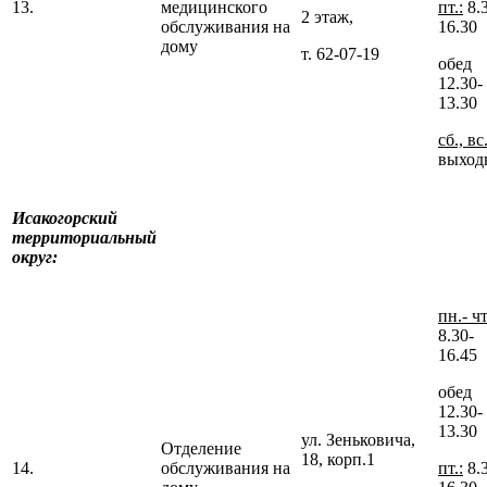
13.
медицинского
пт.:
8.
2 этаж,
обслуживания на
16.30
дому
т. 62-07-19
обед
12.30-
13.30
сб., вс
выход
Исакогорский
территориальный
округ:
пн.- чт
8.30-
16.45
обед
12.30-
13.30
ул. Зеньковича,
Отделение
18, корп.1
14.
обслуживания на
пт.:
8.