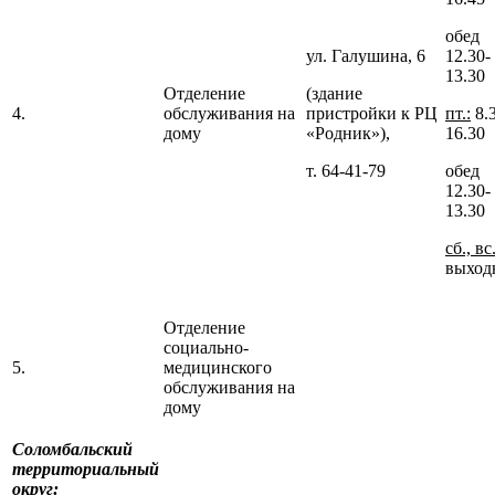
обед
ул. Галушина, 6
12.30-
13.30
Отделение
(здание
4.
обслуживания на
пристройки к РЦ
пт.:
8.
дому
«Родник»),
16.30
т. 64-41-79
обед
12.30-
13.30
сб., вс
выход
Отделение
социально-
5.
медицинского
обслуживания на
дому
Соломбальский
территориальный
округ: