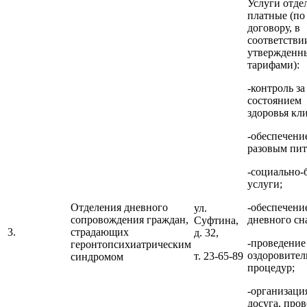
Услуги отде
платные (по
договору, в
соответстви
утвержденн
тарифами):
-контроль за
состоянием
здоровья кли
-обеспечение
разовым пит
-социально-
услуги;
Отделения дневного
-обеспечени
ул.
сопровождения граждан,
дневного сн
Суфтина,
3.
страдающих
д. 32,
-проведение
геронтопсихиатрическим
оздоровите
т. 23-65-89
синдромом
процедур;
-организаци
досуга, про