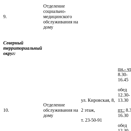
Отделение
социально-
9.
медицинского
обслуживания на
дому
Северный
территориальный
округ:
пн.- чт
8.30-
16.45
обед
12.30-
ул. Кировская, 8,
13.30
Отделение
10.
обслуживания на
2 этаж,
пт.:
8.
дому
16.30
т. 23-50-91
обед
12.30-