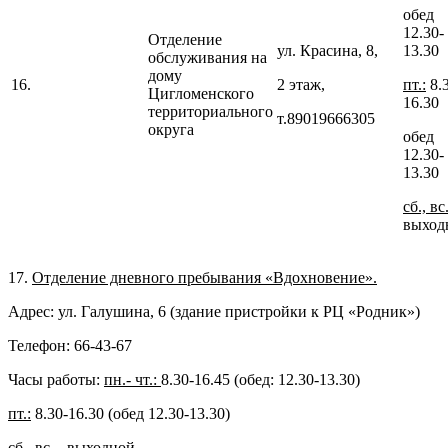
обед
12.30-
Отделение
ул. Красина, 8,
13.30
обслуживания на
дому
16.
2 этаж,
пт.:
8.
Цигломенского
16.30
территориального
т.89019666305
округа
обед
12.30-
13.30
сб., вс
выход
17.
Отделение дневного пребывания «Вдохновение».
Адрес: ул. Галушина, 6 (здание пристройки к РЦ «Родник»)
Телефон: 66-43-67
Часы работы:
пн.- чт.:
8.30-16.45 (обед: 12.30-13.30)
пт.:
8.30-16.30 (обед 12.30-13.30)
сб., вс.
- выходной