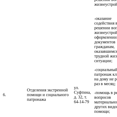
жизнеустрой
-оказание
содействия 
решении во
жизнеустрой
оформлении
документов
гражданам,
оказавшимся
трудной жи
ситуации;
-социальны
патронаж кл
на дому не р
раз в месяц;
ул.
Отделения экстренной
Суфтина,
-помощь в 
6.
помощи и социального
д. 32, т.
вопросов
патронажа
64-14-79
материально
других видо
помощи;