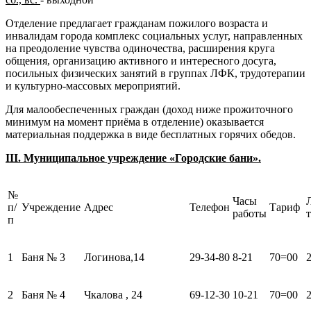
Отделение предлагает гражданам пожилого возраста и
инвалидам города комплекс социальных услуг, направленных
на преодоление чувства одиночества, расширения круга
общения, организацию активного и интересного досуга,
посильных физических занятий в группах ЛФК, трудотерапии
и культурно-массовых мероприятий.
Для малообеспеченных граждан (доход ниже прожиточного
минимум на момент приёма в отделение) оказывается
материальная поддержка в виде бесплатных горячих обедов.
III
. Муниципальное учреждение «Городские бани».
№
Часы
п/
Учреждение
Адрес
Телефон
Тариф
работы
п
1
Баня № 3
Логинова,14
29-34-80
8-21
70=00
2
Баня № 4
Чкалова , 24
69-12-30
10-21
70=00