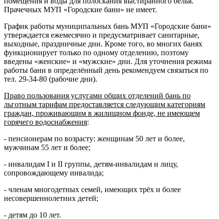
помещения и воды для полоскания выстиранного белья.
Прачечных МУП «Городские бани» не имеет.
График работы муниципальных бань МУП «Городские бани»
утверждается ежемесячно и предусматривает санитарные,
выходные, праздничные дни. Кроме того, во многих банях
функционирует только по одному отделению, поэтому
введены «женские» и «мужские» дни. Для уточнения режима
работы бани в определённый день рекомендуем связаться по
тел. 29-34-80 (рабочие дни).
Право пользования услугами общих отделений бань по
льготным тарифам предоставляется следующим категориям
граждан, проживающим в жилищном фонде, не имеющем
горячего водоснабжения
:
- пенсионерам по возрасту: женщинам 50 лет и более,
мужчинам 55 лет и более;
- инвалидам I и II группы, детям-инвалидам и лицу,
сопровождающему инвалида;
- членам многодетных семей, имеющих трёх и более
несовершеннолетних детей;
- детям до 10 лет.