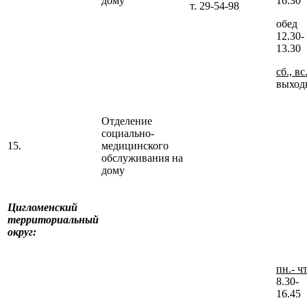
дому
16.30
т. 29-54-98
обед
12.30-
13.30
сб., вс
выход
Отделение
социально-
15.
медицинского
обслуживания на
дому
Цигломенский
территориальный
округ:
пн.- чт
8.30-
16.45