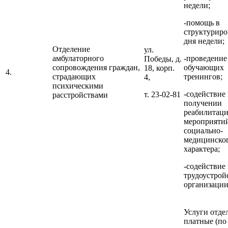
недели;
-помощь в
структурир
дня недели;
Отделение
ул.
амбулаторного
-проведение
Победы, д.
сопровождения граждан,
обучающих
18, корп.
4.
страдающих
тренингов;
4,
психическими
-содействие 
т. 23-02-81
расстройствами
получении
реабилитац
мероприяти
социально-
медицинско
характера;
-содействие 
трудоустрой
организации
Услуги отде
платные (по