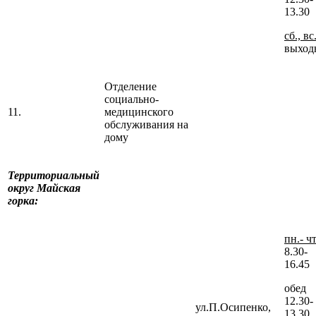
13.30
сб., вс
выход
Отделение
социально-
11.
медицинского
обслуживания на
дому
Территориальный
округ Майская
горка:
пн.- чт
8.30-
16.45
обед
12.30-
ул.П.Осипенко,
13.30