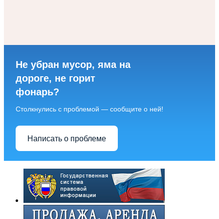
Не убран мусор, яма на
дороге, не горит
фонарь?
Столкнулись с проблемой — сообщите о ней!
Написать о проблеме