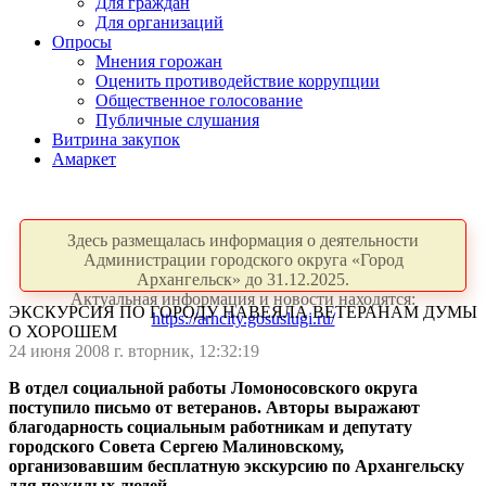
Для граждан
Для организаций
Опросы
Мнения горожан
Оценить противодействие коррупции
Общественное голосование
Публичные слушания
Витрина закупок
Амаркет
Здесь размещалась информация о деятельности
Администрации городского округа «Город
Архангельск» до 31.12.2025.
Актуальная информация и новости находятся:
ЭКСКУРСИЯ ПО ГОРОДУ НАВЕЯЛА ВЕТЕРАНАМ ДУМЫ
https://arhcity.gosuslugi.ru/
О ХОРОШЕМ
24 июня 2008 г. вторник, 12:32:19
В отдел социальной работы Ломоносовского округа
поступило письмо от ветеранов. Авторы выражают
благодарность социальным работникам и депутату
городского Совета Сергею Малиновскому,
организовавшим бесплатную экскурсию по Архангельску
для пожилых людей.