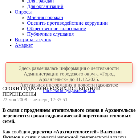
Для граждан
Для организаций
Опросы
Мнения горожан
Оценить противодействие коррупции
Общественное голосование
Публичные слушания
Витрина закупок
Амаркет
Здесь размещалась информация о деятельности
Администрации городского округа «Город
Архангельск» до 31.12.2025.
Актуальная информация и новости находятся:
СРОКИ ГИДРАВЛИЧЕСКИХ ИСПЫТАНИЙ
https://arhcity.gosuslugi.ru/
ПЕРЕНЕСЕНЫ
22 мая 2008 г. четверг, 17:35:51
В связи с продлением отопительного сезона в Архангельске
переносятся сроки гидравлической опрессовки тепловых
сетей.
Как сообщил
директор «Архгортеплосетей» Валентин
Якимов
в связи с низкой наружной температурой воздуха