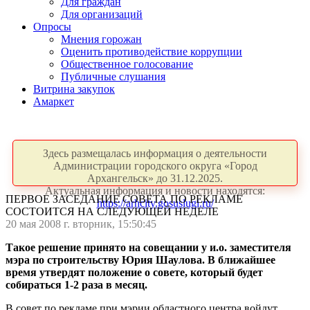
Для граждан
Для организаций
Опросы
Мнения горожан
Оценить противодействие коррупции
Общественное голосование
Публичные слушания
Витрина закупок
Амаркет
Здесь размещалась информация о деятельности
Администрации городского округа «Город
Архангельск» до 31.12.2025.
Актуальная информация и новости находятся:
ПЕРВОЕ ЗАСЕДАНИЕ СОВЕТА ПО РЕКЛАМЕ
https://arhcity.gosuslugi.ru/
СОСТОИТСЯ НА СЛЕДУЮЩЕЙ НЕДЕЛЕ
20 мая 2008 г. вторник, 15:50:45
Такое решение принято на совещании у и.о. заместителя
мэра по строительству Юрия Шаулова. В ближайшее
время утвердят положение о совете, который будет
собираться 1-2 раза в месяц.
В совет по рекламе при мэрии областного центра войдут