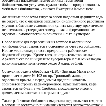
обеспечить население периферийных территорий
библиотечными услугами, нужно чтобы в городе появилась
мобильная библиотека, - считает Екатерина Комольцева.
Жилищные проблемы тянут за собой кадровый дефицит: ведь
не секрет, что с мизерной зарплатой библиотечного работника
улучшить бытовые условия или купить квартиру практически
невозможно, - утверждает заведующая информационным
отделом Ломоносовской библиотеки Ольга Кузнецова.
Новое жилье для переселения из ветхого и аварийного
жилфонда будет строиться в основном за счет застройщиков.
Новые жилплощади власть предоставит работникам
бюджетной сферы. Кроме того, на строительство жилья в
Архангельске по инициативе губернатора Ильи Михальчука
дополнительно привлечено около 3 млрд. рублей.
Сотрудник отдела обработки «ЦБС» Зинаида Макаганюк
проживает в доме № 102 по пр. Троицкий: жильцов
одолевают крысы, а перед домом предприниматель
собирается строить кафе-мороженое. Крыс вытравят, кафе
строиться не будет, а ул. Свободы, проходящую рядом с
домом, летом капитально отремонтируют.
Также работники библиотек выразили недовольство тем, что
в городе недостаточно внимания уделяется благоустройству и