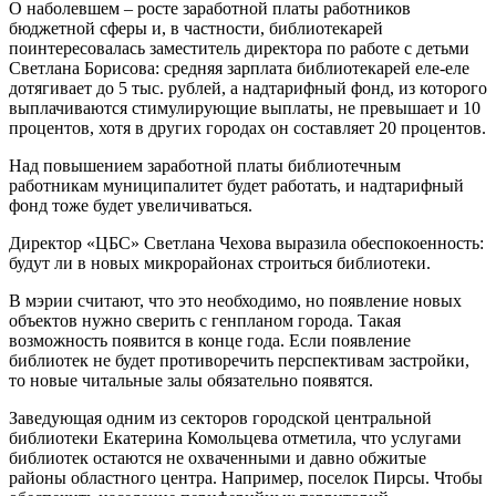
О наболевшем – росте заработной платы работников
бюджетной сферы и, в частности, библиотекарей
поинтересовалась заместитель директора по работе с детьми
Светлана Борисова: средняя зарплата библиотекарей еле-еле
дотягивает до 5 тыс. рублей, а надтарифный фонд, из которого
выплачиваются стимулирующие выплаты, не превышает и 10
процентов, хотя в других городах он составляет 20 процентов.
Над повышением заработной платы библиотечным
работникам муниципалитет будет работать, и надтарифный
фонд тоже будет увеличиваться.
Директор «ЦБС» Светлана Чехова выразила обеспокоенность:
будут ли в новых микрорайонах строиться библиотеки.
В мэрии считают, что это необходимо, но появление новых
объектов нужно сверить с генпланом города. Такая
возможность появится в конце года. Если появление
библиотек не будет противоречить перспективам застройки,
то новые читальные залы обязательно появятся.
Заведующая одним из секторов городской центральной
библиотеки Екатерина Комольцева отметила, что услугами
библиотек остаются не охваченными и давно обжитые
районы областного центра. Например, поселок Пирсы. Чтобы