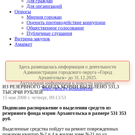
Для граждан
Для организаций
Опросы
Мнения горожан
Оценить противодействие коррупции
Общественное голосование
Публичные слушания
Витрина закупок
Амаркет
Здесь размещалась информация о деятельности
Администрации городского округа «Город
Архангельск» до 31.12.2025.
Актуальная информация и новости находятся:
ИЗ РЕЗЕРВНОГО ФОНДА МЭРИИ ВЫДЕЛЕНО 531,3
https://arhcity.gosuslugi.ru/
ТЫСЯЧИ РУБЛЕЙ
15 мая 2008 г. четверг, 09:13:53
Подписано распоряжение о выделении средств из
резервного фонда мэрии Архангельска в размере 531 353
руб.
Выделенные средства пойдут на ремонт поврежденных
пожаром квартир №2 и 4 в жилом доме №21 по ул.