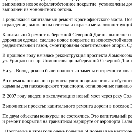
выполнено новое асфальтобетонное покрытие, установлены до
выполнен из монолитного бетона.
Продолжался капитальный ремонт Краснофлотского моста. Пол
ограждение, выполнены очистка и окраска металлоконструкци
Капитальный ремонт набережной Северной Двины выполнен на у
дорожная одежда, сделано новое покрытие из износоустойчиво
разделительный газон, смонтированы осветительные опоры. Сде
В прошлом году началась реконструкция проспекта Ломоносова
ул. Урицкого от пр. Ломоносова до набережной Северной Двин
На ул. Володарского были полностью замены и отремонтирова
Во время капитального ремонта улиц по движению автобусног
карманы для пассажирского транспорта, остановочные павиль
В 2007 году введен в эксплуатацию новый мост через реку Со
Выполнены проекты: капитального ремонта дороги в поселок Эк
По двум объектам конкурсы не состоялись. Это капитальный р
и ремонт покрытия на транзитном маршруте от аэропорта Тала
- Программа в этом году очень большая. Я побывал на некоторы