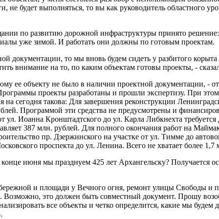
ьги, не будет выполняться, то вы как руководитель областного у
щании по развитию дорожной инфраструктуры принято решение: 
иалы уже зимой. И работать они должны по готовым проектам.
ой документации, то мы вновь будем сидеть у разбитого корыта и
ить внимание на то, по каким объектам готовы проекты, - сказа
му ее объекту не было в наличии проектной документации, - о
Программы проекты разработаны и прошли экспертизу. При этом
 на сегодня такова: Для завершения реконструкции Ленинградск
рублей. Программой эти средства не предусмотрены и финансиров
т ул. Иоанна Кронштадтского до ул. Карла Либкнехта требуется
ляет 387 млн. рублей. Для полного окончания работ на Маймакс
оительство пр. Дзержинского на участке от ул. Тимме до автово
ковского проспекта до ул. Ленина. Всего не хватает более 1,7
 в конце июня мы празднуем 425 лет Архангельску? Получается ос
абережной и площади у Вечного огня, ремонт улицы Свободы и п
. Возможно, это должен быть совместный документ. Прошу возоб
ализировать все объекты и четко определится, какие мы будем д
о
.