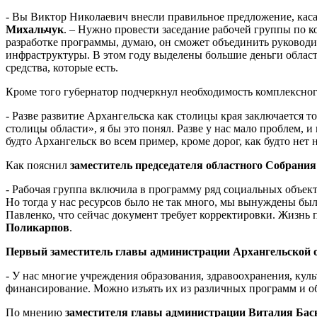
- Вы Виктор Николаевич внесли правильное предложение, каса
Михальчук
. – Нужно провести заседание рабочей группы по 
разработке программы, думаю, он сможет объединить руководи
инфраструктуры. В этом году выделены большие деньги областн
средства, которые есть.
Кроме того губернатор подчеркнул необходимость комплексно
- Разве развитие Архангельска как столицы края заключается 
столицы области», я бы это понял. Разве у нас мало проблем, 
будто Архангельск во всем пример, кроме дорог, как будто не
Как пояснил
заместитель председателя областного Собрани
- Рабочая группа включила в программу ряд социальных объект
Но тогда у нас ресурсов было не так много, мы вынуждены был
Павленко, что сейчас документ требует корректировки. Жизнь 
Поликарпов
.
Первый заместитель главы администрации Архангельской 
- У нас многие учреждения образования, здравоохранения, ку
финансирование. Можно изъять их из различных программ и 
По мнению
заместителя главы администрации Виталия Бас