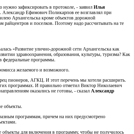
 нужно зафиксировать в протоколе, - заявил
Илья
ь. Александр Ефимович Поликарпов ее возглавлял при
юбилею Архангельска кроме объектов дорожной
м райцентров и поселков. Поэтому надо рассчитывать на те
ывалась «Развитие улично-дорожной сети Архангельска как
азвитии здравоохранения, образования, культуры, туризма? Как
я в федеральные программы.
ромисса желаемого и возможного.
ворец пионеров, АГКЦ. И этот перечень мы хотели расширить.
ругих программах. И правильно отметил Виктор Николаевич
аправлениям оказались не готовы, - сказал
Александр
е объекты.
 разным программам, причем на них предусмотрено
ъектами.
 объекты для включения в программу, чтобы не получилось