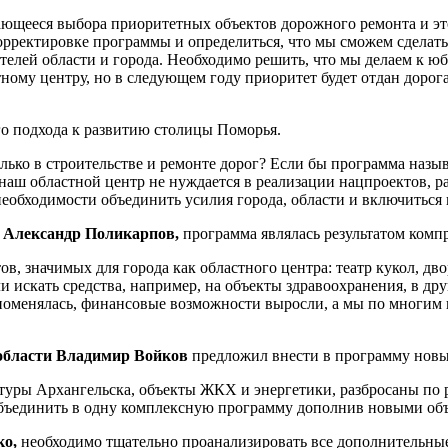
ющееся выбора приоритетных объектов дорожного ремонта и это
корректировке программы и определиться, что мы сможем сделат
телей области и города. Необходимо решить, что мы делаем к 
ому центру, но в следующем году приоритет будет отдан дорога
го подхода к развитию столицы Поморья.
только в строительстве и ремонте дорог? Если бы программа наз
и наш областной центр не нуждается в реализации нацпроектов, р
т необходимости объединить усилия города, области и включитьс
я Александр Поликарпов,
программа являлась результатом комп
ов, значимых для города как областного центра: театр кукол, д
и искать средства, например, на объекты здравоохранения, в д
поменялась, финансовые возможности выросли, а мы по многим н
области Владимир Войков
предложил внести в программу новы
льтуры Архангельска, объекты ЖКХ и энергетики, разбросаны по
объединить в одну комплексную программу дополнив новыми об
ко,
необходимо тщательно проанализировать все дополнительные