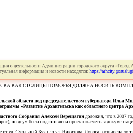
ция о деятельности Администрации городского округа «Город А
туальная информация и новости находятся:
https://arhcity.gosuslugi
ЛЬСКА КАК СТОЛИЦЫ ПОМОРЬЯ ДОЛЖНА НОСИТЬ КОМП
льской области под председательством губернатора Ильи М
ограммы «Развитие Архангельска как областного центра Арха
бластного Собрания Алексей Верещагин
доложил, что в 2007 г
рог), по двум была подготовлена проектно-сметная документаци
 от ул. Смольный Буян до ул. Никитова. Дорога расширена до тр