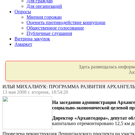
Для граждан
Для организаций
Опросы
Мнения горожан
Оценить противодействие коррупции
Общественное голосование
Публичные слушания
Витрина закупок
Амаркет
Здесь размещалась информа
Ак
ИЛЬЯ МИХАЛЬЧУК: ПРОГРАММА РАЗВИТИЯ АРХАНГЕ
13 мая 2008 г. вторник, 18:54:20
На заседании администрации Арханге
социально-экономической целевой пр
Директор «Архавтодора», депутат о
капитально отремонтировано
12,5 км
до
Проведена реконструкция Ленинградского проспекта на участке