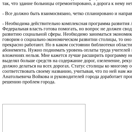
так, что здание больницы отремонтировано, а дорога к нему нет
- Все должно быть взаимосвязано, четко спланировано и направ
- Необходима действительно комплексная программа развития А
Федеральная власть готова помогать, но вопрос не должен сво
развитию социальной сферы. Необходимо заниматься экономико
говорим о социально-экономическом развитии столицы, то он
прекрасно работают. Но в каком состоянии библиотеки област
абонемента. Нужно поднимать уровень оплаты труда учителей 
вложениях нельзя. Мне кажется лучше расширить программу не
выделял больше средств на содержание дорог, озеленение, рек
должно делаться на всех дорогах. Статус столицы ко многому 
соответствовать своему названию, учитывая, что по ней нам 
Анатольевича Войкова и руководителей города доработает про
решению проблем города.