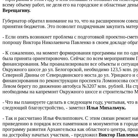
всему объему работ, не деля его на городские и областные ден
Верещагину.
Губернатор обратил внимание на то, что на расширенном сове
принятия бюджетов. Это позволит подрядчикам закупить матер
- Если опять возникнет проблема с подготовкой проектно-сметн
попрошу Виктора Николаевича Павленко в своем докладе обрат
- К сожалению, на момент формирования программы ни по одно
была принята ориентировочно. Сейчас по всем мероприятиям 
финансирования. Мы проанализировали все объекты и ситуация
Окружного шоссе до ул. Белогорской, необходимо 123,5 млн. 
Северной Двины от Северодвинского моста до ул. Урицкого и о
финансирования по реконструкции проспекта Ломоносова состав
Левом берегу по движению автобуса №3207 млн. рублей. На стр
необходимы на капремонт Окружного шоссе и строительство Мос
- Что вы планируете сделать в следующем году, учитывая, что
следующий благоустройство, - заметил
Илья Михальчук.
- Так и рассчитано Илья Филиппович. С этим связан ремонт н
приведению в порядок всех памятников и монументов в городе
программу развития Архангельска как областного центра, проан
на достройку начатых участков, - предложил
Виктор Павленк