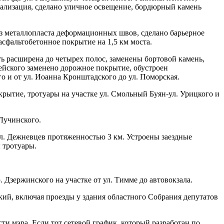
ализация, сделано уличное освещение, бордюрный камень
з металлопласта деформационных швов, сделано барьерное
 асфальтобетонное покрытие на
1,5 км
моста.
ь расширена до четырех полос, заменены бортовой камень,
чейского заменено дорожное покрытие, обустроен
о и от ул. Иоанна Кронштадского до ул. Поморская.
рытие, тротуары на участке ул. Смольный Буян-ул. Урицкого и
Лучинского.
 ул. Дежневцев протяженностью
3 км
. Устроены заездные
 тротуары.
 Дзержинского на участке от ул. Тимме до автовокзала.
ий, включая проезды у здания областного Собрания депутатов
ти мэра. Если тот сетевой график, который разработан по