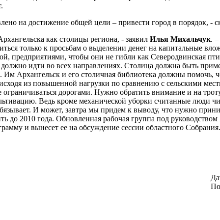
.
лено на достижение общей цели – привести город в порядок, - с
рхангельска как столицы региона, - заявил
Илья Михальчук
. 
диться только к просьбам о выделении денег на капитальные вло
й, предприятиями, чтобы они не гибли как Северодвинская птиц
о должно идти во всех направлениях. Столица должна быть при
и. Им Архангельск и его столичная библиотека должны помочь, 
исходя из повышенной нагрузки по сравнению с сельскими мест
 ограничиваться дорогами. Нужно обратить внимание и на троту
ультивацию. Ведь кроме механической уборки считанные люди чи
обязывает. И может, завтра мы придем к выводу, что нужно прин
жить до 2010 года. Обновленная рабочая группа под руководств
грамму и вынесет ее на обсуждение сессии областного Собрания
Да
По