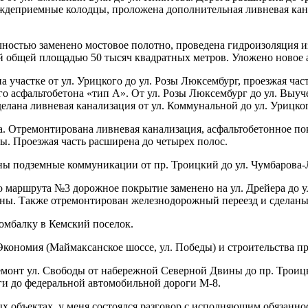
ждеприемные колодцы, проложена дополнительная ливневая кан
ностью заменено мостовое полотно, проведена гидроизоляция и
й общей площадью 50 тысяч квадратных метров. Уложено новое
частке от ул. Урицкого до ул. Розы Люксембург, проезжая част
го асфальтобетона «тип А». От ул. Розы Люксембург до ул. Выу
лана ливневая канализация от ул. Коммунальной до ул. Урицког
. Отремонтирована ливневая канализация, асфальтобетонное пок
ы. Проезжая часть расширена до четырех полос.
ны подземные коммуникации от пр. Троицкий до ул. Чумбарова-
о маршрута №3 дорожное покрытие заменено на ул. Дрейера до
оны. Также отремонтирован железнодорожный переезд и сделаны
ломбалку в Кемский поселок.
ономия (Маймаксанское шоссе, ул. Победы) и строительства пр.
емонт ул. Свободы от набережной Северной Двины до пр. Троицк
ги до федеральной автомобильной дороги М-8.
х объектах, у меня состоялся разговор с исполняющим обязаннос