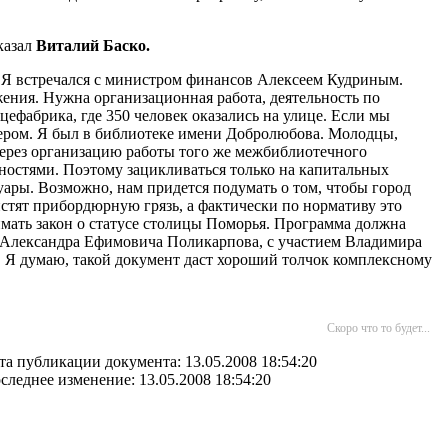
казал
Виталий Баско.
– Я встречался с министром финансов Алексеем Кудриным.
жения. Нужна организационная работа, деятельность по
ефабрика, где 350 человек оказались на улице. Если мы
мером. Я был в библиотеке имени Добролюбова. Молодцы,
через организацию работы того же межбиблиотечного
ностями. Поэтому зацикливаться только на капитальных
ары. Возможно, нам придется подумать о том, чтобы город
стят прибордюрную грязь, а фактически по нормативу это
имать закон о статусе столицы Поморья. Программа должна
ом Александра Ефимовича Поликарпова, с участием Владимира
. Я думаю, такой документ даст хороший толчок комплексному
Скоро что то будет...
та публикации документа: 13.05.2008 18:54:20
следнее изменение: 13.05.2008 18:54:20