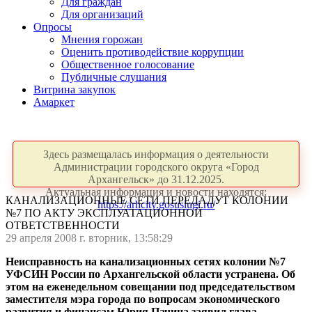
Для граждан
Для организаций
Опросы
Мнения горожан
Оценить противодействие коррупции
Общественное голосование
Публичные слушания
Витрина закупок
Амаркет
Здесь размещалась информация о деятельности
Администрации городского округа «Город
Архангельск» до 31.12.2025.
Актуальная информация и новости находятся:
КАНАЛИЗАЦИОННЫЕ СЕТИ ПЕРЕДАДУТ КОЛОНИИ
https://arhcity.gosuslugi.ru/
№7 ПО АКТУ ЭКСПЛУАТАЦИОННОЙ
ОТВЕТСТВЕННОСТИ
29 апреля 2008 г. вторник, 13:58:29
Неисправность на канализационных сетях колонии №7
УФСИН России по Архангельской области устранена. Об
этом на еженедельном совещании под председательством
заместителя мэра города по вопросам экономического
развития и финансам Юрия Пачина заявил глава