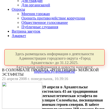
Для граждан
Для организаций
Опросы
Мнения горожан
Оценить противодействие коррупции
Общественное голосование
Публичные слушания
Витрина закупок
Амаркет
Здесь размещалась информация о деятельности
Администрации городского округа «Город
Архангельск» до 31.12.2025.
Актуальная информация и новости находятся:
В СОЛОМБАЛЕ ПРОШЛА «РЕПЕТИЦИЯ» МАЙСКОЙ
https://arhcity.gosuslugi.ru/
ЭСТАФЕТЫ
21 апреля 2008 г. понедельник, 16:39:16
19 апреля в Архангельске
состоялась 41-ая традиционная
легкоатлетическая эстафета по
улицам Соломбалы, посвященная
именам героев-северян. В забеге
приняли участие 160 команд: более