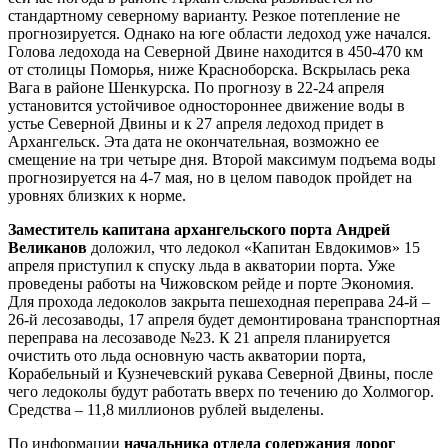
стандартному северному варианту. Резкое потепление не
прогнозируется. Однако на юге области ледоход уже начался.
Голова ледохода на Северной Двине находится в 450-
470 км
от столицы Поморья, ниже Красноборска. Вскрылась река
Вага в районе Шенкурска. По прогнозу в 22-24 апреля
установится устойчивое одностороннее движение воды в
устье Северной Двины и к 27 апреля ледоход придет в
Архангельск. Эта дата не окончательная, возможно ее
смещение на три четыре дня. Второй максимум подъема воды
прогнозируется на 4-7 мая, но в целом паводок пройдет на
уровнях близких к норме.
Заместитель капитана архангельского порта Андрей
Великанов
доложил, что ледокол «Капитан Евдокимов» 15
апреля приступил к спуску льда в акватории порта. Уже
проведены работы на Чижовском рейде и порте Экономия.
Для прохода ледоколов закрыта пешеходная переправа 24-й –
26-й лесозаводы, 17 апреля будет демонтирована транспортная
переправа на лесозаводе №23. К 21 апреля планируется
очистить ото льда основную часть акватории порта,
Корабельный и Кузнечевский рукава Северной Двины, после
чего ледоколы будут работать вверх по течению до Холмогор.
Средства – 11,8 миллионов рублей выделены.
По информации
начальника отдела содержания дорог