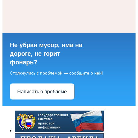
Не убран мусор, яма на
дороге, не горит
фонарь?
Столкнулись с проблемой — сообщите о ней!
Написать о проблеме