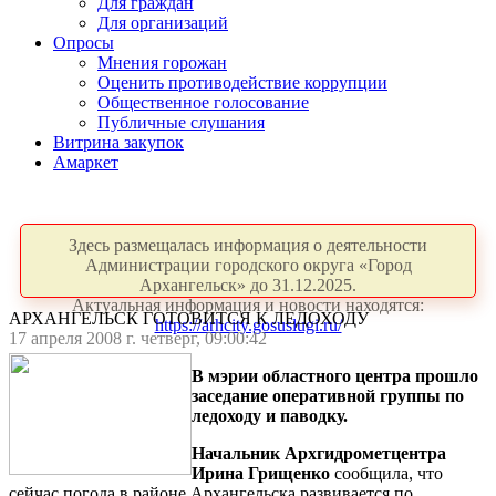
Для граждан
Для организаций
Опросы
Мнения горожан
Оценить противодействие коррупции
Общественное голосование
Публичные слушания
Витрина закупок
Амаркет
Здесь размещалась информация о деятельности
Администрации городского округа «Город
Архангельск» до 31.12.2025.
Актуальная информация и новости находятся:
АРХАНГЕЛЬСК ГОТОВИТСЯ К ЛЕДОХОДУ
https://arhcity.gosuslugi.ru/
17 апреля 2008 г. четверг, 09:00:42
В мэрии областного центра прошло
заседание оперативной группы по
ледоходу и паводку.
Начальник Архгидрометцентра
Ирина Грищенко
сообщила, что
сейчас погода в районе Архангельска развивается по