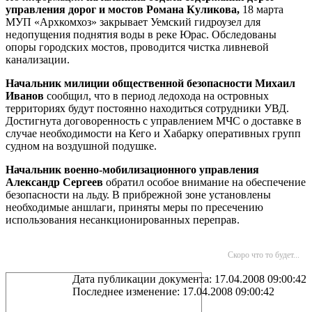
управления дорог и мостов Романа Куликова,
18 марта
МУП «Архкомхоз» закрывает Уемский гидроузел для
недопущения поднятия воды в реке Юрас. Обследованы
опоры городских мостов, проводится чистка ливневой
канализации.
Начальник милиции общественной безопасности Михаил
Иванов
сообщил, что в период ледохода на островных
территориях будут постоянно находиться сотрудники УВД.
Достигнута договоренность с управлением МЧС о доставке в
случае необходимости на Кего и Хабарку оперативных групп
судном на воздушной подушке.
Начальник военно-мобилизационного управления
Александр Сергеев
обратил особое внимание на обеспечение
безопасности на льду. В прибрежной зоне установлены
необходимые аншлаги, приняты меры по пресечению
использования несанкционированных переправ.
Скоро что то будет...
Дата публикации документа: 17.04.2008 09:00:42
Последнее изменение: 17.04.2008 09:00:42