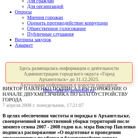
Для граждан
Для организаций
Опросы
Мнения горожан
Оценить противодействие коррупции
Общественное голосование
Публичные слушания
Витрина закупок
Амаркет
Здесь размещалась информация о деятельности
Администрации городского округа «Город
Архангельск» до 31.12.2025.
Актуальная информация и новости находятся:
ВИКТОР ПАВЛЕНКО ПОДПИСАЛ РАСПОРЯЖЕНИЕ О
https://arhcity.gosuslugi.ru/
НАЧАЛЕ ДВУХМЕСЯЧНИКА ПО БЛАГОУСТРОЙСТВУ
ГОРОДА
7 апреля 2008 г. понедельник, 17:21:07
В целях обеспечения чистоты и порядка в Архангельске,
своевременной и качественной уборки территорий после
зимнего сезона 2007 - 2008 годов и.о. мэра Виктор Павленко
подписал распоряжение «О подготовке и проведении
двухмесячника по уборке и благоустройству города.