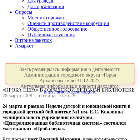
Для граждан
Для организаций
Опросы
Мнения горожан
Оценить противодействие коррупции
Общественное голосование
Публичные слушания
Витрина закупок
Амаркет
Здесь размещалась информация о деятельности
Администрации городского округа «Город
Архангельск» до 31.12.2025.
Актуальная информация и новости находятся:
«ПРОБА ПЕРА» В ГОРОДСКОЙ ДЕТСКОЙ БИБЛИОТЕКЕ
https://arhcity.gosuslugi.ru/
28 марта 2008 г. пятница, 10:35:28
24 марта в рамках Недели детской и юношеской книги в
городской детской библиотеке №1 им. Е.С. Коковина
муниципального учреждения культуры
«Централизованная библиотечная система» состоялся
мастер-класс «Проба пера».
Его провел
поэт Василий Матонин,
член архангельского