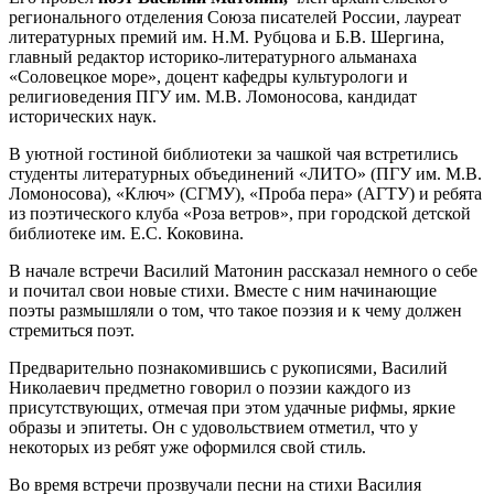
регионального отделения Союза писателей России, лауреат
литературных премий им. Н.М. Рубцова и Б.В. Шергина,
главный редактор историко-литературного альманаха
«Соловецкое море», доцент кафедры культурологи и
религиоведения ПГУ им. М.В. Ломоносова, кандидат
исторических наук.
В уютной гостиной библиотеки за чашкой чая встретились
студенты литературных объединений «ЛИТО» (ПГУ им. М.В.
Ломоносова), «Ключ» (СГМУ), «Проба пера» (АГТУ) и ребята
из поэтического клуба «Роза ветров», при городской детской
библиотеке им. Е.С. Коковина.
В начале встречи Василий Матонин рассказал немного о себе
и почитал свои новые стихи. Вместе с ним начинающие
поэты размышляли о том, что такое поэзия и к чему должен
стремиться поэт.
Предварительно познакомившись с рукописями, Василий
Николаевич предметно говорил о поэзии каждого из
присутствующих, отмечая при этом удачные рифмы, яркие
образы и эпитеты. Он с удовольствием отметил, что у
некоторых из ребят уже оформился свой стиль.
Во время встречи прозвучали песни на стихи Василия