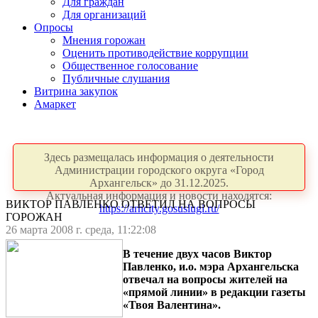
Для граждан
Для организаций
Опросы
Мнения горожан
Оценить противодействие коррупции
Общественное голосование
Публичные слушания
Витрина закупок
Амаркет
Здесь размещалась информация о деятельности
Администрации городского округа «Город
Архангельск» до 31.12.2025.
Актуальная информация и новости находятся:
ВИКТОР ПАВЛЕНКО ОТВЕТИЛ НА ВОПРОСЫ
https://arhcity.gosuslugi.ru/
ГОРОЖАН
26 марта 2008 г. среда, 11:22:08
В течение двух часов Виктор
Павленко, и.о. мэра Архангельска
отвечал на вопросы жителей на
«прямой линии» в редакции газеты
«Твоя Валентина».