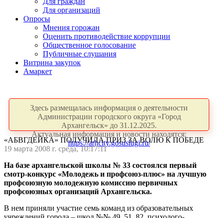
Для граждан
Для организаций
Опросы
Мнения горожан
Оценить противодействие коррупции
Общественное голосование
Публичные слушания
Витрина закупок
Амаркет
Здесь размещалась информация о деятельности
Администрации городского округа «Город
Архангельск» до 31.12.2025.
Актуальная информация и новости находятся:
«АБВГДЕЙКА» ПОЛУЧИЛА ПРИЗ ЗА ВОЛЮ К ПОБЕДЕ
https://arhcity.gosuslugi.ru/
19 марта 2008 г. среда, 10:17:11
На базе архангельской школы № 33 состоялся первый
смотр-конкурс «Молодежь и профсоюз-плюс» на лучшую
профсоюзную молодежную комиссию первичных
профсоюзных организаций Архангельска.
В нем приняли участие семь команд из образовательных
учреждений города – школ №№ 49, 51, 82, психолого-