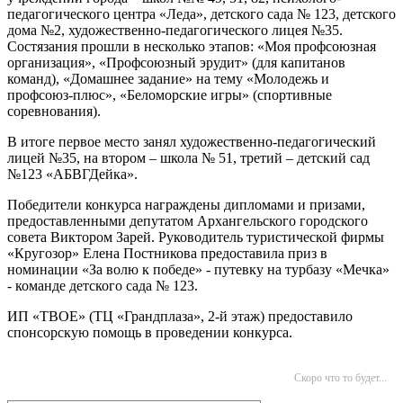
педагогического центра «Леда», детского сада № 123, детского
дома №2, художественно-педагогического лицея №35.
Состязания прошли в несколько этапов: «Моя профсоюзная
организация», «Профсоюзный эрудит» (для капитанов
команд), «Домашнее задание» на тему «Молодежь и
профсоюз-плюс», «Беломорские игры» (спортивные
соревнования).
В итоге первое место занял художественно-педагогический
лицей №35, на втором – школа № 51, третий – детский сад
№123 «АБВГДейка».
Победители конкурса награждены дипломами и призами,
предоставленными депутатом Архангельского городского
совета Виктором Зарей. Руководитель туристической фирмы
«Кругозор» Елена Постникова предоставила приз в
номинации «За волю к победе» - путевку на турбазу «Мечка»
- команде детского сада № 123.
ИП «ТВОЕ» (ТЦ «Грандплаза», 2-й этаж) предоставило
спонсорскую помощь в проведении конкурса.
Скоро что то будет...