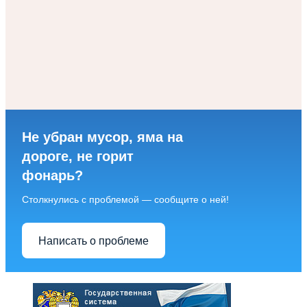
Не убран мусор, яма на
дороге, не горит
фонарь?
Столкнулись с проблемой — сообщите о ней!
Написать о проблеме