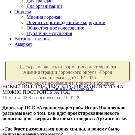
Для граждан
Для организаций
Опросы
Мнения горожан
Оценить противодействие коррупции
Общественное голосование
Публичные слушания
Витрина закупок
Амаркет
Здесь размещалась информация о деятельности
Администрации городского округа «Город
Архангельск» до 31.12.2025.
Актуальная информация и новости находятся:
НОВЫЙ ПОЛИГОН ДЛЯ СКЛАДИРОВАНИЯ МУСОРА
https://arhcity.gosuslugi.ru/
МОЖНО ПОСТРОИТЬ ЗА ГОД
16 марта 2008 г. воскресенье, 16:05:39
Директор ПСБ «Агропромдорстрой» Игорь Яковленков
рассказывает о том, как идет проектирование нового
полигона для твердых бытовых отходов в Архангельске.
- Где будет размещаться новая свалка, и почему было
выбрано именно это место?