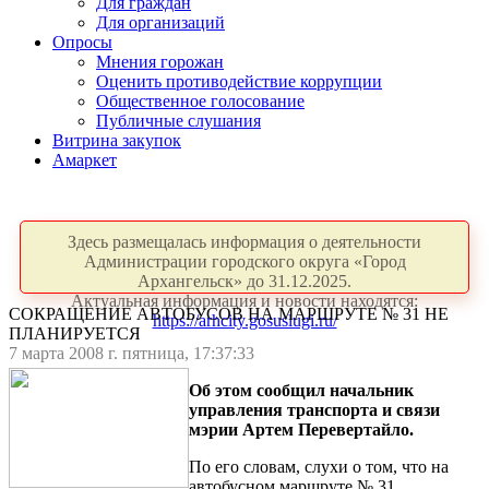
Для граждан
Для организаций
Опросы
Мнения горожан
Оценить противодействие коррупции
Общественное голосование
Публичные слушания
Витрина закупок
Амаркет
Здесь размещалась информация о деятельности
Администрации городского округа «Город
Архангельск» до 31.12.2025.
Актуальная информация и новости находятся:
СОКРАЩЕНИЕ АВТОБУСОВ НА МАРШРУТЕ № 31 НЕ
https://arhcity.gosuslugi.ru/
ПЛАНИРУЕТСЯ
7 марта 2008 г. пятница, 17:37:33
Об этом сообщил начальник
управления транспорта и связи
мэрии Артем Перевертайло.
По его словам, слухи о том, что на
автобусном маршруте № 31