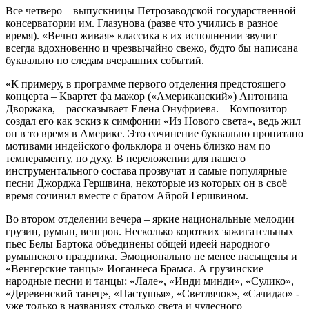
Все четверо – выпускницы Петрозаводской государственной
консерватории им. Глазунова (разве что учились в разное
время). «Вечно живая» классика в их исполнении звучит
всегда вдохновенно и чрезвычайно свежо, будто бы написана
буквально по следам вчерашних событий.
«К примеру, в программе первого отделения предстоящего
концерта – Квартет фа мажор («Американский») Антонина
Дворжака, – рассказывает Елена Онуфриева. – Композитор
создал его как эскиз к симфонии «Из Нового света», ведь жил
он в то время в Америке. Это сочинение буквально пропитано
мотивами индейского фольклора и очень близко нам по
темпераменту, по духу. В переложении для нашего
инструментального состава прозвучат и самые популярные
песни Джорджа Гершвина, некоторые из которых он в своё
время сочинил вместе с братом Айрой Гершвином.
Во втором отделении вечера – яркие национальные мелодии
грузин, румын, венгров. Несколько коротких зажигательных
пьес Белы Бартока объединены общей идеей народного
румынского праздника. Эмоционально не менее насыщены и
«Венгерские танцы» Иоганнеса Брамса. А грузинские
народные песни и танцы: «Лале», «Инди минди», «Сулико»,
«Деревенский танец», «Пастушья», «Светлячок», «Сачидао» -
уже только в названиях столько света и чудесного