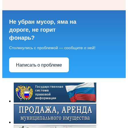
Не убран мусор, яма на
дороге, не горит
фонарь?
Столкнулись с проблемой — сообщите о ней!
Написать о проблеме