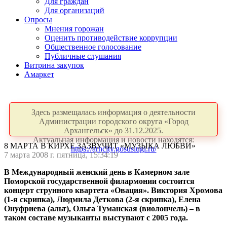
Для граждан
Для организаций
Опросы
Мнения горожан
Оценить противодействие коррупции
Общественное голосование
Публичные слушания
Витрина закупок
Амаркет
Здесь размещалась информация о деятельности
Администрации городского округа «Город
Архангельск» до 31.12.2025.
Актуальная информация и новости находятся:
8 МАРТА В КИРХЕ ЗАЗВУЧИТ «МУЗЫКА ЛЮБВИ»
https://arhcity.gosuslugi.ru/
7 марта 2008 г. пятница, 15:34:19
В Международный женский день в Камерном зале
Поморской государственной филармонии состоится
концерт струнного квартета «Овация». Виктория Хромова
(1-я скрипка), Людмила Деткова (2-я скрипка), Елена
Онуфриева (альт), Ольга Туманская (виолончель) – в
таком составе музыканты выступают с 2005 года.