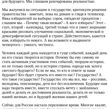
для будущего. Мы слишком разочарованы реальностью.
Мы жалуемся на ситуацию в государстве, критикуем решения
правительства - заметьте, лежа на диване и глядя в телевизор.
Явка избирателей на выборы: сорок, пятьдесят процентов -
слышим мы. - Почему такая низкая? - А кого избирать? Этот -
глуп, второй - казнокрад, третий только что и умеет жирными
красками рисовать улучшения социальной, экономической и
демографической ситуаций в стране. Действительно, кажется
нам, избирать-то некого. А вы возьмите и выдвинете
четвертого – умного, честного.
Человек каждый день находится в гуще событий, каждый день
на его глазах творится история. Почему бы ему самому не
стать активным участником этих событий, творцом истории,
но не только своей, но и истории страны, народа как залога
светлого будущего? Если не мы, то кто в ответе за наше
будущее? Кто будет строить его вместо нас? Государство? А
что такое государство? Государство это мы все, мы – россияне,
молодежь, пенсионеры, дети все без исключения. Будущее нам
надо творить вместе, вместе спускать мечту с заоблачных
далей и делать ее достоянием реальности, делать ее не только
нашей жизнью, но и будущей жизнью наших детей.
Сейчас для России настало переломное время. Многие хвалят,