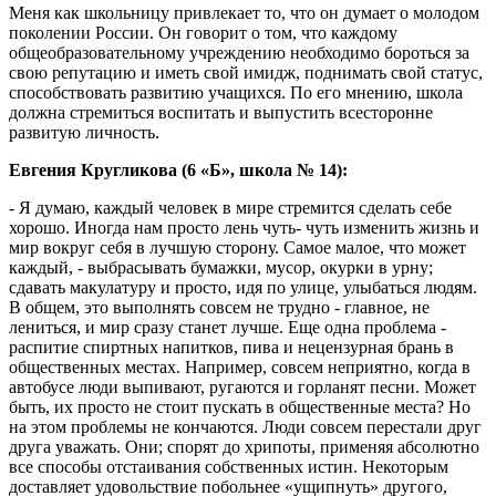
Меня как школьницу привлекает то, что он думает о молодом
поколении России. Он говорит о том, что каждому
общеобразовательному учреждению необходимо бороться за
свою репутацию и иметь свой имидж, поднимать свой статус,
способствовать развитию учащихся. По его мнению, школа
должна стремиться воспитать и выпустить всесторонне
развитую личность.
Евгения Кругликова (6 «Б», школа № 14):
- Я думаю, каждый человек в мире стремится сделать себе
хорошо. Иногда нам просто лень чуть- чуть изменить жизнь и
мир вокруг себя в лучшую сторону. Самое малое, что может
каждый, - выбрасывать бумажки, мусор, окурки в урну;
сдавать макулатуру и просто, идя по улице, улыбаться людям.
В общем, это выполнять совсем не трудно - главное, не
лениться, и мир сразу станет лучше. Еще одна проблема -
распитие спиртных напитков, пива и нецензурная брань в
общественных местах. Например, совсем неприятно, когда в
автобусе люди выпивают, ругаются и горланят песни. Может
быть, их просто не стоит пускать в общественные места? Но
на этом проблемы не кончаются. Люди совсем перестали друг
друга уважать. Они; спорят до хрипоты, применяя абсолютно
все способы отстаивания собственных истин. Некоторым
доставляет удовольствие побольнее «ущипнуть» другого,