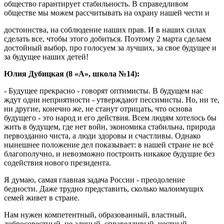
общество гарантирует стабильность. В справедливом
обществе мы можем рассчитывать на охрану нашей чести и
достоинства, на соблюдение наших прав. И в наших силах
сделать все, чтобы этого добиться. Поэтому 2 марта сделаем
достойный выбор, про голосуем за лучших, за свое будущее и
за будущее наших детей!
Юлия Дубицкая (8 «А», школа №14):
- Будущее прекрасно - говорят оптимисты. В будущем нас
ждут одни неприятности - утверждают пессимисты. Но, ни те,
ни другие, конечно же, не станут отрицать, что основа
будущего - это народ и его действия. Всем людям хотелось бы
жить в будущем, где нет войн, экономика стабильна, природа
первозданно чиста, а люди здоровы и счастливы. Однако
нынешнее положение дел показывает: в нашей стране не всё
благополучно, и невозможно построить никакое будущие без
содействия нового президента.
Я думаю, самая главная задача России - преодоление
бедности. Даже трудно представить, сколько малоимущих
семей живет в стране.
Нам нужен компетентный, образованный, властный,
добросовестный, не алчный, справедливый, честный,