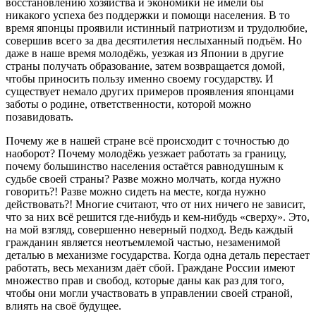
восстановлению хозяйства и экономики не имели бы
никакого успеха без поддержки и помощи населения. В то
время японцы проявили истинный патриотизм и трудолюбие,
совершив всего за два десятилетия неслыханный подъём. Но
даже в наше время молодёжь, уезжая из Японии в другие
страны получать образование, затем возвращается домой,
чтобы приносить пользу именно своему государству. И
существует немало других примеров проявления японцами
заботы о родине, ответственности, которой можно
позавидовать.
Почему же в нашей стране всё происходит с точностью до
наоборот? Почему молодёжь уезжает работать за границу,
почему большинство населения остаётся равнодушным к
судьбе своей страны? Разве можно молчать, когда нужно
говорить?! Разве можно сидеть на месте, когда нужно
действовать?! Многие считают, что от них ничего не зависит,
что за них всё решится где-нибудь и кем-нибудь «сверху». Это,
на мой взгляд, совершенно неверный подход. Ведь каждый
гражданин является неотъемлемой частью, незаменимой
деталью в механизме государства. Когда одна деталь перестает
работать, весь механизм даёт сбой. Граждане России имеют
множество прав и свобод, которые даны как раз для того,
чтобы они могли участвовать в управлении своей страной,
влиять на своё будущее.