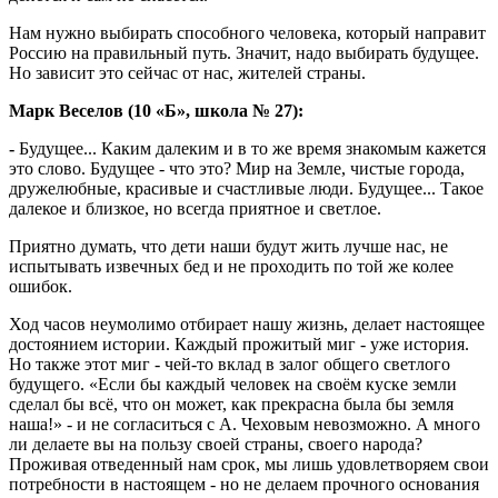
Нам нужно выбирать способного человека, который направит
Россию на правильный путь. Значит, надо выбирать будущее.
Но зависит это сейчас от нас, жителей страны.
Марк Веселов (10 «Б», школа № 27):
-
Будущее... Каким далеким и в то же время знакомым кажется
это слово. Будущее - что это? Мир на Земле, чистые города,
дружелюбные, красивые и счастливые люди. Будущее... Такое
далекое и близкое, но всегда приятное и светлое.
Приятно думать, что дети наши будут жить лучше нас, не
испытывать извечных бед и не проходить по той же колее
ошибок.
Ход часов неумолимо отбирает нашу жизнь, делает настоящее
достоянием истории. Каждый прожитый миг - уже история.
Но также этот миг - чей-то вклад в залог общего светлого
будущего. «Если бы каждый человек на своём куске земли
сделал бы всё, что он может, как прекрасна была бы земля
наша!» - и не согласиться с А. Чеховым невозможно. А много
ли делаете вы на пользу своей страны, своего народа?
Проживая отведенный нам срок, мы лишь удовлетворяем свои
потребности в настоящем - но не делаем прочного основания