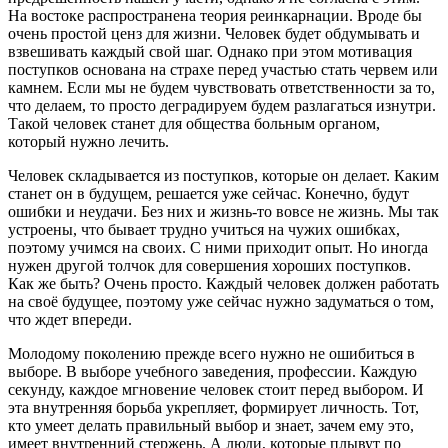
На востоке распространена теория реинкарнации. Вроде бы
очень простой ценз для жизни. Человек будет обдумывать и
взвешивать каждый свой шаг. Однако при этом мотивация
поступков основана на страхе перед участью стать червем или
камнем. Если мы не будем чувствовать ответственности за то,
что делаем, то просто деградируем будем разлагаться изнутри.
Такой человек станет для общества больным органом,
который нужно лечить.
Человек складывается из поступков, которые он делает. Каким
станет он в будущем, решается уже сейчас. Конечно, будут
ошибки и неудачи. Без них и жизнь-то вовсе не жизнь. Мы так
устроены, что бывает трудно учиться на чужих ошибках,
поэтому учимся на своих. С ними приходит опыт. Но иногда
нужен другой толчок для совершения хороших поступков.
Как же быть? Очень просто. Каждый человек должен работать
на своё будущее, поэтому уже сейчас нужно задуматься о том,
что ждет впереди.
Молодому поколению прежде всего нужно не ошибиться в
выборе. В выборе учебного заведения, профессии. Каждую
секунду, каждое мгновение человек стоит перед выбором. И
эта внутренняя борьба укрепляет, формирует личность. Тот,
кто умеет делать правильный выбор и знает, зачем ему это,
имеет внутренний стержень. А люди, которые плывут по