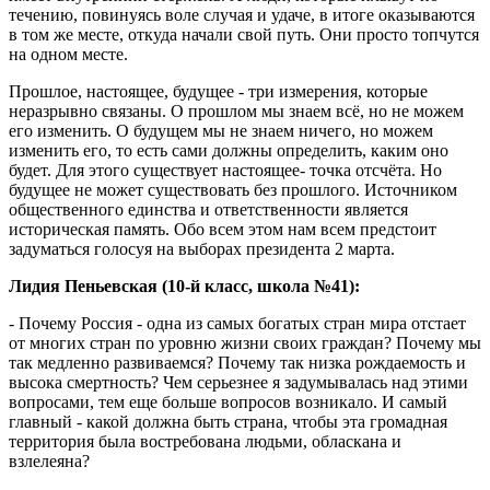
течению, повинуясь воле случая и удаче, в итоге оказываются
в том же месте, откуда начали свой путь. Они просто топчутся
на одном месте.
Прошлое, настоящее, будущее - три измерения, которые
неразрывно связаны. О прошлом мы знаем всё, но не можем
его изменить. О будущем мы не знаем ничего, но можем
изменить его, то есть сами должны определить, каким оно
будет. Для этого существует настоящее- точка отсчёта. Но
будущее не может существовать без прошлого. Источником
общественного единства и ответственности является
историческая память. Обо всем этом нам всем предстоит
задуматься голосуя на выборах президента 2 марта.
Лидия Пеньевская (10-й класс, школа №41):
- Почему Россия - одна из самых богатых стран мира отстает
от многих стран по уровню жизни своих граждан? Почему мы
так медленно развиваемся? Почему так низка рождаемость и
высока смертность? Чем серьезнее я задумывалась над этими
вопросами, тем еще больше вопросов возникало. И самый
главный - какой должна быть страна, чтобы эта громадная
территория была востребована людьми, обласкана и
взлелеяна?