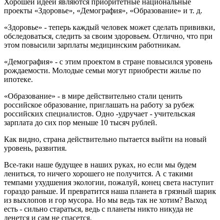
Хорошей идеей являются приоритетные национальные
проекты «Здоровье», «Демография», «Образование» и т. д.
«Здоровье» - теперь каждый человек может сделать прививки,
обследоваться, следить за своим здоровьем. Отлично, что при
этом повысили зарплаты медицинским работникам.
«Демография» - с этим проектом в стране повысился уровень
рождаемости. Молодые семьи могут приобрести жилье по
ипотеке.
«Образование» - в мире действительно стали ценить
российское образование, приглашать на работу за рубеж
российских специалистов. Одно -удручает - учительская
зарплата до сих пор меньше 10 тысяч рублей.
Как видно, страна действительно пытается выйти на новый
уровень, развития.
Все-таки наше будущее в наших руках, но если мы будем
лениться, то ничего хорошего не получится. А с такими
темпами ухудшения экологии, пожалуй, конец света наступит
гораздо раньше. И превратится наша планета в грязный шарик
из выхлопов и гор мусора. Но мы ведь так не хотим? Выход
есть - сильно стараться, ведь с планеты никто никуда не
денется и сам не спасется.