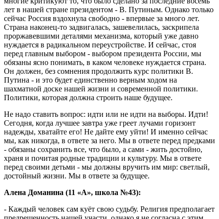
многие критикуют то, что было сделано за последние восемь
лет в нашей стране президентом - В. Путиным. Однако только
сейчас Россия вздохнула свободно - впервые за много лет.
Страна наконец-то задвигалась, зашевелилась, заскрипела
проржавевшими деталями механизма, который уже давно
нуждается в радикальном переустройстве. И сейчас, стоя
перед главным выбором - выбором президента России, мы
обязаны ясно понимать, в каком человеке нуждается страна.
Он должен, без сомнения продолжить курс политики В.
Путина - и это будет единственно верным ходом на
шахматной доске нашей жизни и современной политики.
Политики, которая должна строить наше будущее.
Не надо ставить вопрос: идти или не идти на выборы. Идти!
Сегодня, когда лучшее завтра уже греет лучами горизонт
надежды, хватайте его! Не дайте ему уйти! И именно сейчас
мы, как никогда, в ответе за него. Мы в ответе перед предками
- обязаны сохранить все, что было, а сами - жить достойно,
храня и почитая родные традиции и культуру. Мы в ответе
перед своими детьми - мы должны вручить им мир: светлый,
достойный жизни. Мы в ответе за будущее.
Алена Доманина (11 «А», школа №43):
- Каждый человек сам куёт свою судьбу. Религия предполагает
предрешенность нашей участи, однако я не согласна с этим.