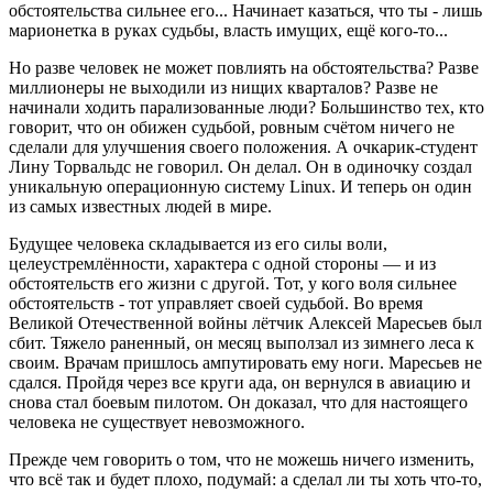
обстоятельства сильнее его... Начинает казаться, что ты - лишь
марионетка в руках судьбы, власть имущих, ещё кого-то...
Но разве человек не может повлиять на обстоятельства? Разве
миллионеры не выходили из нищих кварталов? Разве не
начинали ходить парализованные люди? Большинство тех, кто
говорит, что он обижен судьбой, ровным счётом ничего не
сделали для улучшения своего положения. А очкарик-студент
Лину Торвальдс не говорил. Он делал. Он в одиночку создал
уникальную операционную систему Linux. И теперь он один
из самых известных людей в мире.
Будущее человека складывается из его силы воли,
целеустремлённости, характера с одной стороны — и из
обстоятельств его жизни с другой. Тот, у кого воля сильнее
обстоятельств - тот управляет своей судьбой. Во время
Великой Отечественной войны лётчик Алексей Маресьев был
сбит. Тяжело раненный, он месяц выползал из зимнего леса к
своим. Врачам пришлось ампутировать ему ноги. Маресьев не
сдался. Пройдя через все круги ада, он вернулся в авиацию и
снова стал боевым пилотом. Он доказал, что для настоящего
человека не существует невозможного.
Прежде чем говорить о том, что не можешь ничего изменить,
что всё так и будет плохо, подумай: а сделал ли ты хоть что-то,