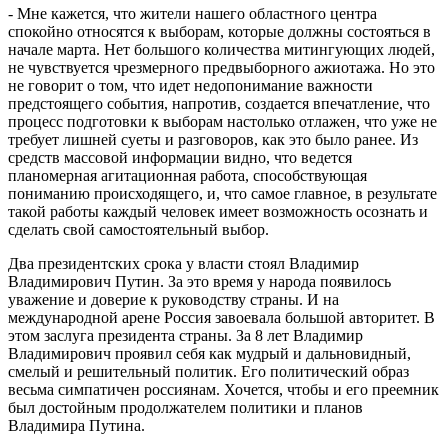
- Мне кажется, что жители нашего областного центра
спокойно относятся к выборам, которые должны состояться в
начале марта. Нет большого количества митингующих людей,
не чувствуется чрезмерного предвыборного ажиотажа. Но это
не говорит о том, что идет недопонимание важности
предстоящего события, напротив, создается впечатление, что
процесс подготовки к выборам настолько отлажен, что уже не
требует лишней суеты и разговоров, как это было ранее. Из
средств массовой информации видно, что ведется
планомерная агитационная работа, способствующая
пониманию происходящего, и, что самое главное, в результате
такой работы каждый человек имеет возможность осознать и
сделать свой самостоятельный выбор.
Два президентских срока у власти стоял Владимир
Владимирович Путин. За это время у народа появилось
уважение и доверие к руководству страны. И на
международной арене Россия завоевала большой авторитет. В
этом заслуга президента страны. За 8 лет Владимир
Владимирович проявил себя как мудрый и дальновидный,
смелый и решительный политик. Его политический образ
весьма симпатичен россиянам. Хочется, чтобы и его преемник
был достойным продолжателем политики и планов
Владимира Путина.