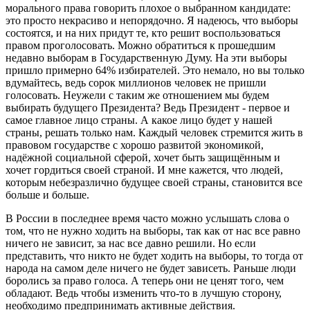
морального права говорить плохое о выбранном кандидате:
это просто некрасиво и непорядочно. Я надеюсь, что выборы
состоятся, и на них придут те, кто решит воспользоваться
правом проголосовать. Можно обратиться к прошедшим
недавно выборам в Государственную Думу. На эти выборы
пришло примерно 64% избирателей. Это немало, но вы только
вдумайтесь, ведь сорок миллионов человек не пришли
голосовать. Неужели с таким же отношением мы будем
выбирать будущего Президента? Ведь Президент - первое и
самое главное лицо страны. А какое лицо будет у нашей
страны, решать только нам. Каждый человек стремится жить в
правовом государстве с хорошо развитой экономикой,
надёжной социальной сферой, хочет быть защищённым и
хочет гордиться своей страной. И мне кажется, что людей,
которым небезразлично будущее своей страны, становится все
больше и больше.
В России в последнее время часто можно услышать слова о
том, что не нужно ходить на выборы, так как от нас все равно
ничего не зависит, за нас все давно решили. Но если
представить, что никто не будет ходить на выборы, то тогда от
народа на самом деле ничего не будет зависеть. Раньше люди
боролись за право голоса. А теперь они не ценят того, чем
обладают. Ведь чтобы изменить что-то в лучшую сторону,
необходимо предпринимать активные действия.