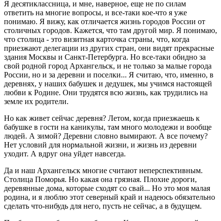
Я десятиклассница, и мне, наверное, еще не по силам
ответить на многие вопросы, и все-таки кое-что я уже
понимаю. Я вижу, как отличается жизнь городов России от
столичных городов. Кажется, что там другой мир. Я понимаю,
что столица - это визитная карточка страны, что, когда
приезжают делегации из других стран, они видят прекрасные
здания Москвы и Санкт-Петербурга. Но все-таки обидно за
свой родной город Архангельск, и не только за малые города
России, но и за деревни и поселки... Я считаю, что, именно, в
деревнях, у наших бабушек и дедушек, мы учимся настоящей
любви к Родине. Они трудятся всю жизнь, как трудились на
земле их родители.
Но как живет сейчас деревня? Летом, когда приезжаешь к
бабушке в гости на каникулы, там много молодежи и вообще
людей. А зимой? Деревни словно вымирают. А все почему?
Нет условий для нормальной жизни, и жизнь из деревни
уходит. А вдруг она уйдет навсегда.
Да и наш Архангельск многие считают неперспективным.
Столица Поморья. Но какая она грязная. Плохие дороги,
деревянные дома, которые сходят со свай... Но это моя малая
родина, и я люблю этот северный край и надеюсь обязательно
сделать что-нибудь для него, пусть не сейчас, а в будущем.