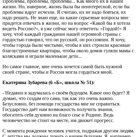
Проблемы, проблемы, проблемы... Как много их в нашей
жизни. Но, наверное, жизнь была бы неинтересной, если бы
проблемы вдруг исчезли. Я считаю, их не надо бояться, их
надо решать. Не знаю еще, на какие серьезные вопросы мне
придется отвечать в жизни, но на вопрос «Какой бы я хотела
видеть Россию?», я уже сейчас могу ответить: «Гордой!» Я
хочу, чтоб каждый гражданин нашей огромной страны с
гордостью говорил, что он русский, он россиянин. Я хочу,
чтобы города были чистыми, чтобы в них строили красивые
благоустроенные квартиры, чтобы около домов гуляли мамы с
колясками и играли маленькие дети...
Но самое главное, мне очень хочется самой быть нужной
своей стране, чтобы и Россия могла гордиться мной.
Екатерина Зубарева (
6 «Б», школа № 51):
- Недавно я задумалась о своём будущем. Какое оно будет? Я
думаю, что создам его сама, так как это очень важно.
Безусловно, без помощи государства мне не справиться.
Государство даёт нам возможность получить знания,
обогатить себя духовно на благо сеье и Родине. Ведь
человечество не стоит на месте, им движет прогресс.
С момента рождения человек учится, подражая другим людям.
С детства мы должны думать о нашем будущем. Я, например,