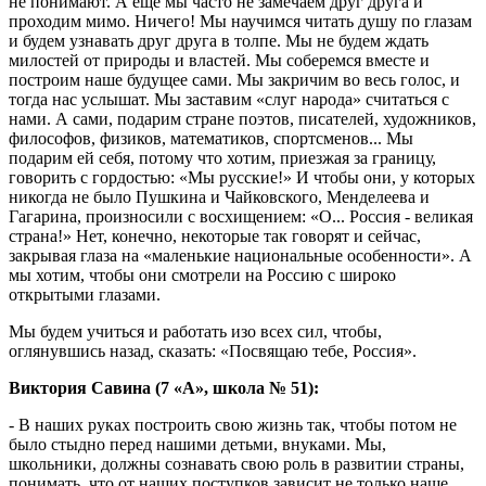
не понимают. А еще мы часто не замечаем друг друга и
проходим мимо. Ничего! Мы научимся читать душу по глазам
и будем узнавать друг друга в толпе. Мы не будем ждать
милостей от природы и властей. Мы соберемся вместе и
построим наше будущее сами. Мы закричим во весь голос, и
тогда нас услышат. Мы заставим «слуг народа» считаться с
нами. А сами, подарим стране поэтов, писателей, художников,
философов, физиков, математиков, спортсменов... Мы
подарим ей себя, потому что хотим, приезжая за границу,
говорить с гордостью: «Мы русские!» И чтобы они, у которых
никогда не было Пушкина и Чайковского, Менделеева и
Гагарина, произносили с восхищением: «О... Россия - великая
страна!» Нет, конечно, некоторые так говорят и сейчас,
закрывая глаза на «маленькие национальные особенности». А
мы хотим, чтобы они смотрели на Россию с широко
открытыми глазами.
Мы будем учиться и работать изо всех сил, чтобы,
оглянувшись назад, сказать: «Посвящаю тебе, Россия».
Виктория Савина (7 «А», школа № 51):
- В наших руках построить свою жизнь так, чтобы потом не
было стыдно перед нашими детьми, внуками. Мы,
школьники, должны сознавать свою роль в развитии страны,
понимать, что от наших поступков зависит не только наше