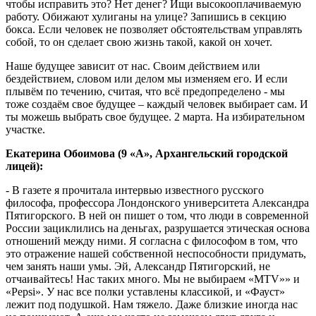
чтобы исправить это? Нет денег? Ищи высокооплачиваемую
работу. Обижают хулиганы на улице? Запишись в секцию
бокса. Если человек не позволяет обстоятельствам управлять
собой, то он сделает свою жизнь такой, какой он хочет.
Наше будущее зависит от нас. Своим действием или
бездействием, словом или делом мы изменяем его. И если
плывём по течению, считая, что всё предопределено - мы
тоже создаём свое будущее – каждый человек выбирает сам. И
ты можешь выбрать свое будущее. 2 марта. На избирательном
участке.
Екатерина Обоимова (9 «А», Архангельский городской
лицей):
- В газете я прочитала интервью известного русского
философа, профессора Лондонского университета Александра
Пятигорского. В ней он пишет о том, что люди в современной
России зациклились на деньгах, разрушается этическая основа
отношений между ними. Я согласна с философом в том, что
это отражение нашей собственной неспособности придумать,
чем занять наши умы. Эй, Александр Пятигорский, не
отчаивайтесь! Нас таких много. Мы не выбираем «МТV»» и
«Pepsi». У нас все полки уставлены классикой, и «Фауст»
лежит под подушкой. Нам тяжело. Даже близкие иногда нас