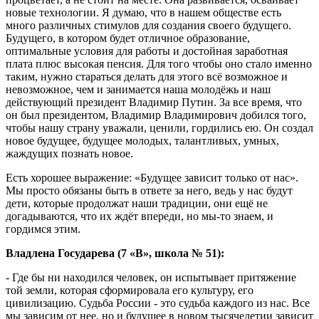
новые технологии. Я думаю, что в нашем обществе есть
много различных стимулов для создания своего будущего.
Будущего, в котором будет отличное образование,
оптимальные условия для работы и достойная заработная
плата плюс высокая пенсия. Для того чтобы оно стало именно
таким, нужно стараться делать для этого всё возможное и
невозможное, чем и занимается наша молодёжь и наш
действующий президент Владимир Путин. За все время, что
он был президентом, Владимир Владимирович добился того,
чтобы нашу страну уважали, ценили, гордились ею. Он создал
новое будущее, будущее молодых, талантливых, умных,
жаждущих познать новое.
Есть хорошее выражение: «Будущее зависит только от нас».
Мы просто обязаны быть в ответе за него, ведь у нас будут
дети, которые продолжат наши традиции, они ещё не
догадываются, что их ждёт впереди, но мы-то знаем, и
гордимся этим.
Владлена Государева (7 «В», школа № 51):
- Где бы ни находился человек, он испытывает притяжение
той земли, которая сформировала его культуру, его
цивилизацию. Судьба России - это судьба каждого из нас. Все
мы зависим от нее, но и будущее в новом тысячелетии зависит