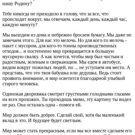
нашу Родину?
Тебе никогда не приходило в голову, что за все, что
происходит вокруг, мы отвечаем, каждый день, каждый час,
каждую минуту?
Мы выходим из дома и небрежно бросаем бумагу. Мы даже не
замечаем этого. Для нас это мелочь. Но для кого-то мелочь -
пакет с мусором, для кого-то тонны производственных
отходов... и постепенно мир превращается в большую
мусорную свалку. А как хочется, чтобы мир был чистым и
радостным, зеленым и сверкающим. Мы едем в автобусе,
видим вокруг пожилых людей, но ... не уступаем им место. А
представь, что это твоя бабушка или дедушка. Ведь стоит
проявить внимание, и мир осветится благодарной улыбкой
старого человека.
Одинокая дворняжка смотрит грустными голодными глазами
на всех прохожих. Ты проходишь мимо, эту картину ты видел
не раз. Она осталась одна - помоги ей.
Мир должен быть добрее. Сделай свой, хотя бы маленький
вклад в это. И будущее будет светлым.
Мир может стать прекрасным, если мы все вместе сделаем его