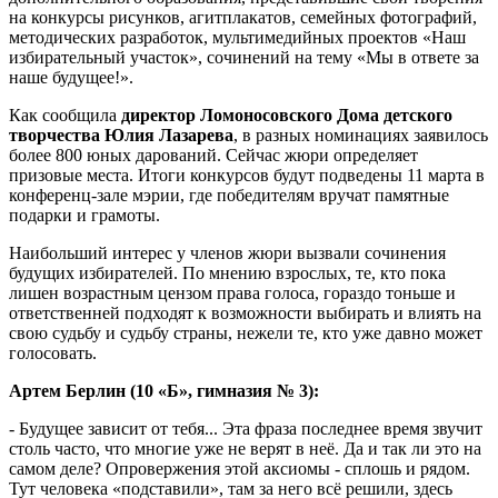
на конкурсы рисунков, агитплакатов, семейных фотографий,
методических разработок, мультимедийных проектов «Наш
избирательный участок», сочинений на тему «Мы в ответе за
наше будущее!».
Как сообщила
директор Ломоносовского Дома детского
творчества Юлия Лазарева
, в разных номинациях заявилось
более 800 юных дарований. Сейчас жюри определяет
призовые места. Итоги конкурсов будут подведены 11 марта в
конференц-зале мэрии, где победителям вручат памятные
подарки и грамоты.
Наибольший интерес у членов жюри вызвали сочинения
будущих избирателей. По мнению взрослых, те, кто пока
лишен возрастным цензом права голоса, гораздо тоньше и
ответственней подходят к возможности выбирать и влиять на
свою судьбу и судьбу страны, нежели те, кто уже давно может
голосовать.
Артем Берлин (10 «Б», гимназия № 3):
- Будущее зависит от тебя... Эта фраза последнее время звучит
столь часто, что многие уже не верят в неё. Да и так ли это на
самом деле? Опровержения этой аксиомы - сплошь и рядом.
Тут человека «подставили», там за него всё решили, здесь