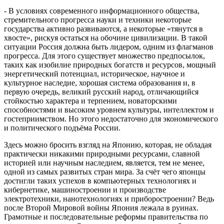
- В условиях современного информационного общества,
стремительного прогресса науки и техники некоторые
государства активно развиваются, а некоторые «тянутся в
хвосте», рискуя остаться на обочине цивилизации. В такой
ситуации Россия должна быть лидером, одним из флагманов
прогресса. Для этого существует множество предпосылок,
таких как изобилие природных богатств и ресурсов, мощный
энергетический потенциал, историческое, научное и
культурное наследие, хорошая система образования и, в
первую очередь, великий русский народ, отличающийся
стойкостью характера и терпением, новаторскими
способностями и высоким уровнем культуры, интеллектом и
гостеприимством. Но этого недостаточно для экономического
и политического подъёма России.
Здесь можно бросить взгляд на Японию, которая, не обладая
практически никакими природными ресурсами, славной
историей или научным наследием, является, тем не менее,
одной из самых развитых стран мира. За счёт чего японцы
достигли таких успехов в компьютерных технологиях и
кибернетике, машиностроении и производстве
электротехники, нанотехнологиях и приборостроении? Ведь
после Второй Мировой войны Япония лежала в руинах.
Грамотные и последовательные реформы правительства по