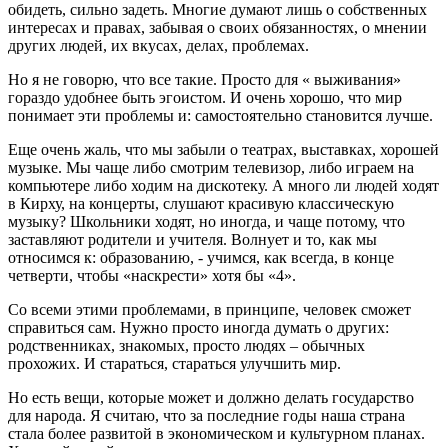
обидеть, сильно задеть. Многие думают лишь о собственных
интересах и правах, забывая о своих обязанностях, о мнении
других людей, их вкусах, делах, проблемах.
Но я не говорю, что все такие. Просто для « выживания»
гораздо удобнее быть эгоистом. И очень хорошо, что мир
понимает эти проблемы и: самостоятельно становится лучше.
Еще очень жаль, что мы забыли о театрах, выставках, хорошей
музыке. Мы чаще либо смотрим телевизор, либо играем на
компьютере либо ходим на дискотеку. А много ли людей ходят
в Кирху, на концерты, слушают красивую классическую
музыку? Школьники ходят, но иногда, и чаще потому, что
заставляют родители и учителя. Волнует и то, как мы
относимся к: образованию, - учимся, как всегда, в конце
четверти, чтобы «наскрести» хотя бы «4».
Со всеми этими проблемами, в принципе, человек сможет
справиться сам. Нужно просто иногда думать о других:
родственниках, знакомых, просто людях – обычных
прохожих. И стараться, стараться улучшить мир.
Но есть вещи, которые может и должно делать государство
для народа. Я считаю, что за последние годы наша страна
стала более развитой в экономическом и культурном планах.