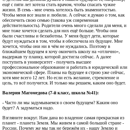
ещё с пяти лет хотела стать врачом, чтобы спасать чужие
жизни. В семь - мне очень хотелось быть знаменитостью.
Чтобы меня все знали и любили. А сейчас я думаю о том, как
обеспечить свою семью (такова уж современная
действительность). Родители очень много сделали для меня, и
мне тоже хочется сделать для них ещё больше. Чтобы они
были счастливы и беззаботны. У меня будут дети, которые
будут нуждаться в том, чтобы я обеспечила их будущее. Мне
хочется, чтобы они ни в чём не нуждались. Поэтому в
ближайшем будущем я хочу окончить школу на «отлично»,
выдержав ту планку, которой достигла сейчас. А далее
поступить в университет - получить высшее
профессиональное образование и работать в юридической или
экономической сфере. Планы на будущее я строю уже сейчас,
хотя мне всего 12 лет. Но если есть желание, стремление и
цель, то всё получится. И только мы решаем, каким оно будет.
Валерия Магомедова (
7-й класс, школа №41):
-
Часто ли мы задумываемся о своем будущем? Каким оно
будет? А задуматься надо.
Взгляните вокруг. Нам дана во владение самая прекрасная из
планет - планета Земля. Мы живем в самой большой стране -
России. Почему же мы так не бережём их - нашу Землю и