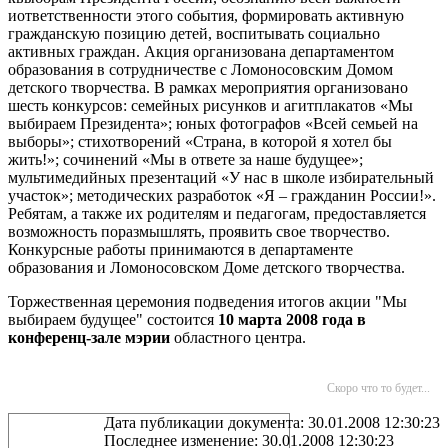
иответственности этого события, формировать активную
гражданскую позицию детей, воспитывать социально
активных граждан. Акция организована департаментом
образования в сотрудничестве с Ломоносовским Домом
детского творчества. В рамках мероприятия организовано
шесть конкурсов: семейных рисунков и агитплакатов «Мы
выбираем Президента»; юных фотографов «Всей семьей на
выборы»; стихотворений «Страна, в которой я хотел бы
жить!»; сочинений «Мы в ответе за наше будущее»;
мультимедийных презентаций «У нас в школе избирательный
участок»; методических разработок «Я – гражданин России!».
Ребятам, а также их родителям и педагогам, предоставляется
возможность поразмышлять, проявить свое творчество.
Конкурсные работы принимаются в департаменте
образования и Ломоносовском Доме детского творчества.
Торжественная церемония подведения итогов акции "Мы
выбираем будущее" состоится
10 марта 2008
года
в
конференц-зале мэрии
областного центра.
Скоро что то будет...
Дата публикации документа: 30.01.2008 12:30:23
Последнее изменение: 30.01.2008 12:30:23