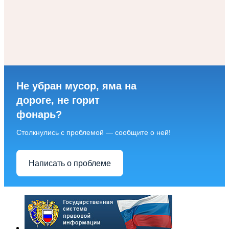
Не убран мусор, яма на
дороге, не горит
фонарь?
Столкнулись с проблемой — сообщите о ней!
Написать о проблеме