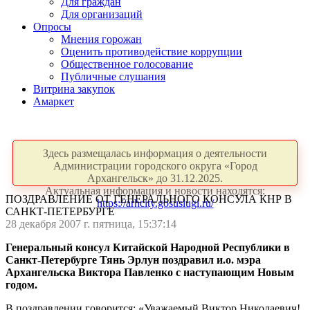
Для граждан
Для организаций
Опросы
Мнения горожан
Оценить противодействие коррупции
Общественное голосование
Публичные слушания
Витрина закупок
Амаркет
Здесь размещалась информация о деятельности
Администрации городского округа «Город
Архангельск» до 31.12.2025.
Актуальная информация и новости находятся:
ПОЗДРАВЛЕНИЕ ОТ ГЕНЕРАЛЬНОГО КОНСУЛА КНР В
https://arhcity.gosuslugi.ru/
САНКТ-ПЕТЕРБУРГЕ
28 декабря 2007 г. пятница, 15:37:14
Генеральный консул Китайской Народной Республики в
Санкт-Петербурге Тянь Эрлун поздравил и.о. мэра
Архангельска Виктора Павленко с наступающим Новым
годом.
В поздравлении говорится: «Уважаемый Виктор Николаевич!