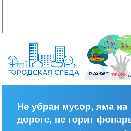
Не убран мусор, яма на
дороге, не горит фонар