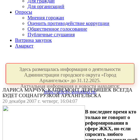
Для граждан
Для организаций
Опросы
Мнения горожан
Оценить противодействие коррупции
Общественное голосование
Публичные слушания
Витрина закупок
Амаркет
Здесь размещалась информация о деятельности
Администрации городского округа «Город
Архангельск» до 31.12.2025.
Актуальная информация и новости находятся:
ЛАРИСА МАРЧУК: КАПРЕМОНТ ДЕРЕВЯШЕК ВСЕГДА
https://arhcity.gosuslugi.ru/
БУДЕТ СОЦНАГРУЗКОЙ АРХАНГЕЛЬСКА
20 декабря 2007 г. четверг, 16:04:07
В последнее время кто
только не говорит о
реформировании в
сфере ЖКХ, но если
спросить любого
жителя Архангельской