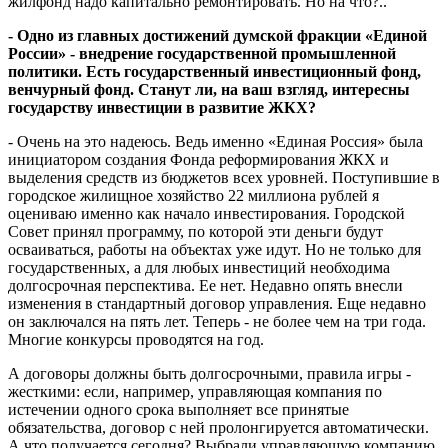
жилфонд надо капитально ремонтировать. Но на что?..
- Одно из главных достижений думской фракции «Единой
России» - внедрение государственной промышленной
политики. Есть государственный инвестиционный фонд,
венчурный фонд. Станут ли, на ваш взгляд, интересны
государству инвестиции в развитие ЖКХ?
- Очень на это надеюсь. Ведь именно «Единая Россия» была
инициатором создания Фонда реформирования ЖКХ и
выделения средств из бюджетов всех уровней. Поступившие в
городское жилищное хозяйство 22 миллиона рублей я
оцениваю именно как начало инвестирования. Городской
Совет принял программу, по которой эти деньги будут
осваиваться, работы на объектах уже идут. Но не только для
государственных, а для любых инвестиций необходима
долгосрочная перспектива. Ее нет. Недавно опять внесли
изменения в стандартный договор управления. Еще недавно
он заключался на пять лет. Теперь - не более чем на три года.
Многие конкурсы проводятся на год.
А договоры должны быть долгосрочными, правила игры -
жесткими: если, например, управляющая компания по
истечении одного срока выполняет все принятые
обязательства, договор с ней пролонгируется автоматически.
А что получается сегодня? Выбрали управляющую компанию,