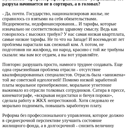
разруха начинается не в сортирах, а в головах?
- Да, почти. Государство, национализировав жилье, не
справилось со взятыми на себя обязательствами.
Недоремонты, недофинансирования... И тарифы, которые
изначально не соответствовали здравому смыслу. Ведь как
говорилось с высоких трибун? У нас самая низкая квартплата,
самые низкие тарифы. Не то что на Западе! И восемьдесят лет
проблемы нарастали как снежный ком. А потом, не
подготовив ни жилфонд, ни народ, красиво с той же трибуны
сказали: мы вам все отдаем, а вы вот управляйте.
Повторю: разрушать просто, намного труднее создавать. Еще
одна серьезнейшая проблема отрасли - отсутствие
квалифицированных специалистов. Отрасль была «занижена»
той же советской идеологией! Помимо низкой заработной
платы моральное пренебрежение, моральное угнетение
выжимало из отрасли толковых сотрудников. Сатира в прессе,
кинематографе, «вскрывая недостатки и бичуя пороки»,
сделала работу в ЖКХ непрестижной. Хотя следовало ее
морально поднимать, повышать заработную плату.
Реформа без профессионального управления, которое должно
в среднесрочной перспективе улучшить состояние
жилищного фонда, а в долгосрочной - снизить величину