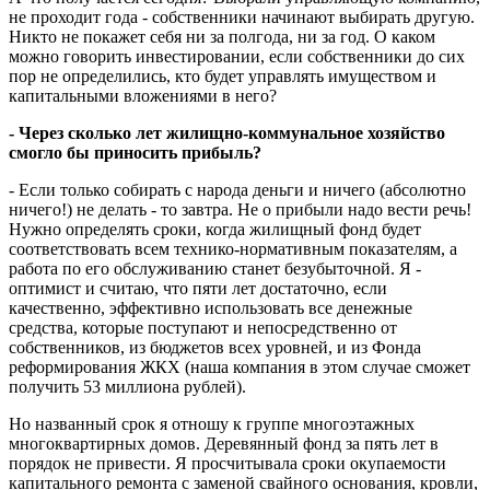
не проходит года - собственники начинают выбирать другую.
Никто не покажет себя ни за полгода, ни за год. О каком
можно говорить инвестировании, если собственники до сих
пор не определились, кто будет управлять имуществом и
капитальными вложениями в него?
- Через сколько лет жилищно-коммунальное хозяйство
смогло бы приносить прибыль?
- Если только собирать с народа деньги и ничего (абсолютно
ничего!) не делать - то завтра. Не о прибыли надо вести речь!
Нужно определять сроки, когда жилищный фонд будет
соответствовать всем технико-нормативным показателям, а
работа по его обслуживанию станет безубыточной. Я -
оптимист и считаю, что пяти лет достаточно, если
качественно, эффективно использовать все денежные
средства, которые поступают и непосредственно от
собственников, из бюджетов всех уровней, и из Фонда
реформирования ЖКХ (наша компания в этом случае сможет
получить 53 миллиона рублей).
Но названный срок я отношу к группе многоэтажных
многоквартирных домов. Деревянный фонд за пять лет в
порядок не привести. Я просчитывала сроки окупаемости
капитального ремонта с заменой свайного основания, кровли,