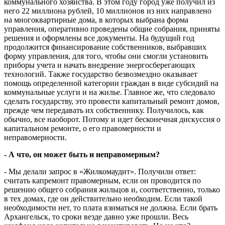
коммунального хозяйства. В этом году город уже получил из
него 22 миллиона рублей, 10 миллионов из них направлено
на многоквартирные дома, в которых выбрана форма
управления, оперативно проведены общие собрания, приняты
решения и оформлены все документы. На будущий год
продолжится финансирование собственников, выбравших
форму управления, для того, чтобы они смогли установить
приборы учета и начать внедрение энергосберегающих
технологий. Также государство безвозмездно оказывает
помощь определенной категории граждан в виде субсидий на
коммунальные услуги и на жилье. Главное же, что следовало
сделать государству, это провести капитальный ремонт домов,
прежде чем передавать их собственнику. Получилось, как
обычно, все наоборот. Потому и идет бесконечная дискуссия о
капитальном ремонте, о его правомерности и
неправомерности.
- А что, он может быть и неправомерным?
- Мы делали запрос в «Жилкомаудит». Получили ответ:
считать капремонт правомерным, если он проводится по
решению общего собрания жильцов и, соответственно, только
в тех домах, где он действительно необходим. Если такой
необходимости нет, то плата взиматься не должна. Если брать
Архангельск, то сроки везде давно уже прошли. Весь