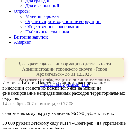
Для граждан
Для организаций
Опросы
Мнения горожан
Оценить противодействие коррупции
Общественное голосование
Публичные слушания
Витрина закупок
Амаркет
Здесь размещалась информация о деятельности
Администрации городского округа «Город
Архангельск» до 31.12.2025.
Актуальная информация и новости находятся:
И.о. мэра Виктор Павленко подписал распоряжение
https://arhcity.gosuslugi.ru/
выделении средств из резервного фонда мэрии на
финансирование непредвиденных расходов территориальных
округов.
14 декабря 2007 г. пятница, 09:57:08
Соломбальскому округу выделено 96 590 рублей, из них:
30 000 рублей детскому саду №114 «Снегирёк» на укрепление
материально-технической базы;